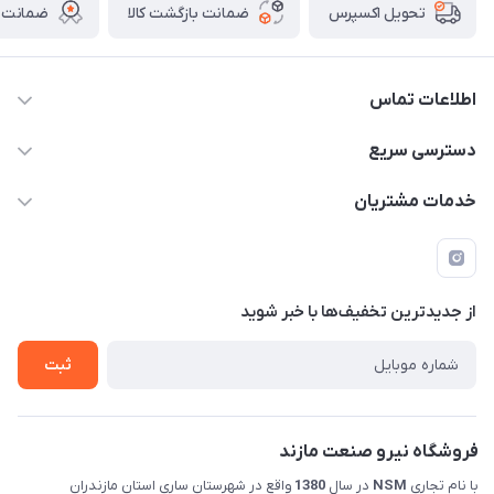
ضمانت بازگشت کالا
ضمانت ا
تحویل اکسپرس
اطلاعات تماس
011-33376810 /// 09123594705 /// 09030910517
دسترسی سریع
mehdisaber79@gmail.com
حساب کاربری
خدمات مشتریان
مازندران شهرستان ساری کمربندی غربی ورودی مسکن جوانان
مجله فروشگاه
قوانین و مقررات
عبوری 32 فروشگاه نیرو صنعت مازند (صابریان)
لیست محصولات
حریم خصوصی
درباره ما
از جدید‌ترین تخفیف‌ها با‌ خبر شوید
راهنما
تماس با ما
ثبت
فروشگاه نیرو صنعت مازند
با نام تجاری
NSM
در سال
1380
واقع در شهرستان ساری استان مازندران