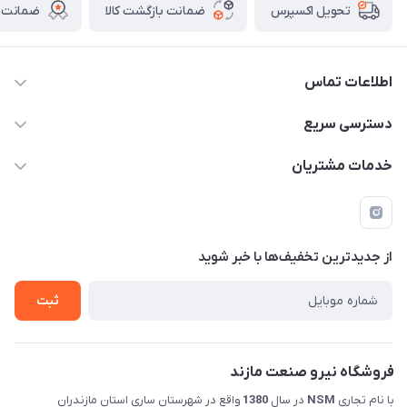
ضمانت بازگشت کالا
ضمانت ا
تحویل اکسپرس
اطلاعات تماس
011-33376810 /// 09123594705 /// 09030910517
دسترسی سریع
mehdisaber79@gmail.com
حساب کاربری
خدمات مشتریان
مازندران شهرستان ساری کمربندی غربی ورودی مسکن جوانان
مجله فروشگاه
قوانین و مقررات
عبوری 32 فروشگاه نیرو صنعت مازند (صابریان)
لیست محصولات
حریم خصوصی
درباره ما
از جدید‌ترین تخفیف‌ها با‌ خبر شوید
راهنما
تماس با ما
ثبت
فروشگاه نیرو صنعت مازند
با نام تجاری
NSM
در سال
1380
واقع در شهرستان ساری استان مازندران