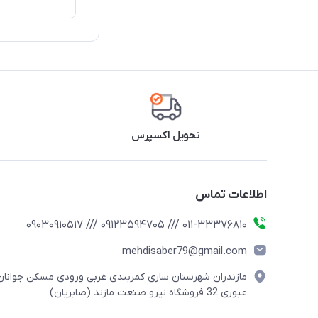
تحویل اکسپرس
اطلاعات تماس
011-33376810 /// 09123594705 /// 09030910517
mehdisaber79@gmail.com
مازندران شهرستان ساری کمربندی غربی ورودی مسکن جوانان
عبوری 32 فروشگاه نیرو صنعت مازند (صابریان)