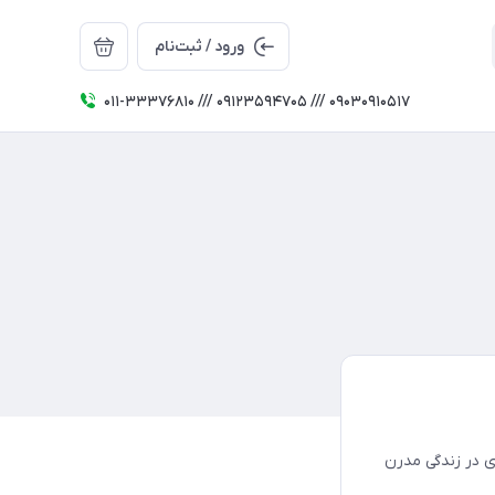
ورود / ثبت‌نام
011-33376810 /// 09123594705 /// 09030910517
ی در زندگی مدرن