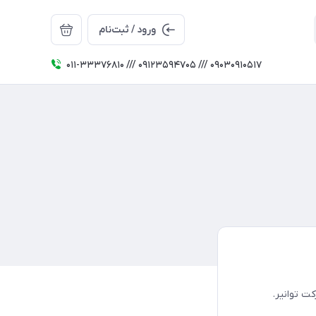
ورود / ثبت‌نام
011-33376810 /// 09123594705 /// 09030910517
ت توانیر.