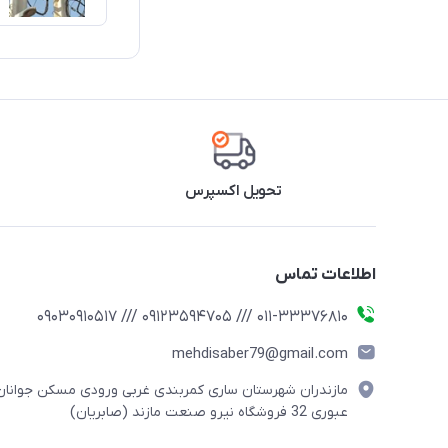
تحویل اکسپرس
اطلاعات تماس
011-33376810 /// 09123594705 /// 09030910517
mehdisaber79@gmail.com
مازندران شهرستان ساری کمربندی غربی ورودی مسکن جوانان
عبوری 32 فروشگاه نیرو صنعت مازند (صابریان)