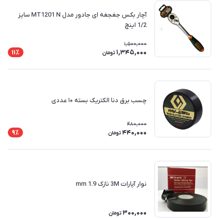
آچار بکس جغجغه ای جادور مدل MT1201 N سایز
1/2 اینچ
1,500,000
1,345,000
11٪
تومان
چسب برق دنا الکتریک بسته ۱۰ عددی
480,000
440,000
9٪
تومان
نوار آپارات 3M نازک 1.9 mm
300,000
تومان