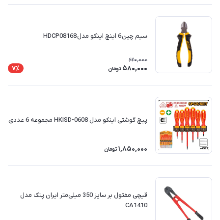
سیم چین 6 اینچ اینکو مدل HDCP08168
620,000
580,000
7٪
تومان
پیچ گوشتی اینکو مدل HKISD-0608 مجموعه 6 عددی
1,850,000
تومان
قیچی مفتول بر سایز 350 میلی‌متر ایران پتک مدل
CA1410