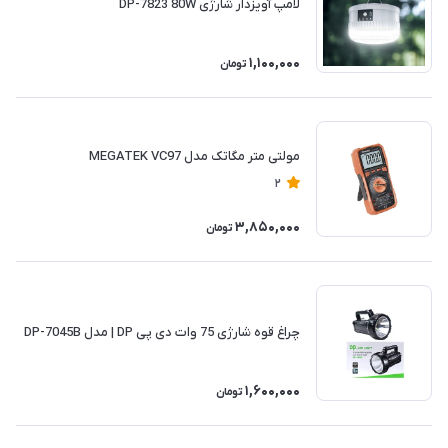
لامپ آویزدار شارژی DP-7823 80W
1,100,000
تومان
مولتی متر مگاتک مدل MEGATEK VC97
2
3,850,000
تومان
چراغ قوه شارژی 75 وات دی پی DP | مدل DP-7045B
1,600,000
تومان