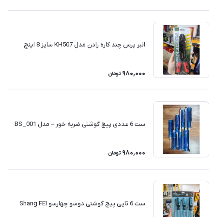
انبر پرس چند کاره رادن مدل KH507 سایز 8 اینچ
980,000
تومان
ست 6 عددی پیچ گوشتی ضربه خور – مدل BS_001
980,000
تومان
ست 6 تایی پیچ گوشتی دوسو چهارسو Shang FEI