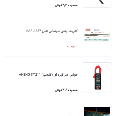
2,400,000
تومان
کمربند ایمنی سیمبانی هارو HARU 227
ناموجود
مولتی متر گیره ای (کلمپی) ANENG ST211
4,900,000
تومان