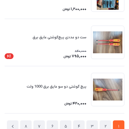
1,200,000
تومان
ست دو عددی پیچ‌گوشتی عایق برق
840,000
795,000
6٪
تومان
پیچ گوشتی دو سو عایق برق 1000 ولت
420,000
تومان
8
7
6
5
4
3
2
1