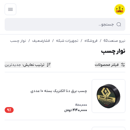
نیرو صنعت62
/
فروشگاه
/
تجهیزات شبکه
/
فشارضعیف
/
نوار چسب
نوار چسب
فیلتر محصولات
ترتیب نمایش
:
جدیدترین
چسب برق دنا الکتریک بسته ۱۰ عددی
480,000
440,000
9٪
تومان