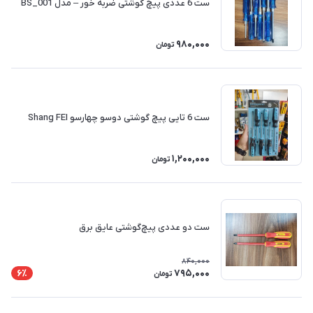
ست 6 عددی پیچ گوشتی ضربه خور – مدل BS_001
980,000
تومان
ست 6 تایی پیچ گوشتی دوسو چهارسو Shang FEI
1,200,000
تومان
ست دو عددی پیچ‌گوشتی عایق برق
840,000
795,000
6٪
تومان