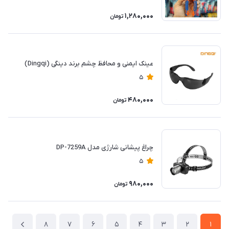
1,280,000
تومان
عینک ایمنی و محافظ چشم برند دینگی (Dingqi)
5
480,000
تومان
چراغ پیشانی شارژی مدل DP-7259A
5
980,000
تومان
8
7
6
5
4
3
2
1