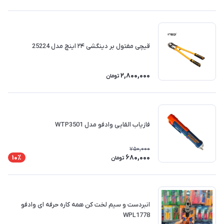
قیچی مفتول بر دینگشی ۲۴ اینچ مدل 25224
2,800,000
تومان
فازیاب القایی وادفو مدل WTP3501
750,000
680,000
10٪
تومان
انبردست و سیم لخت کن همه کاره حرفه ای وادفو
WPL1778