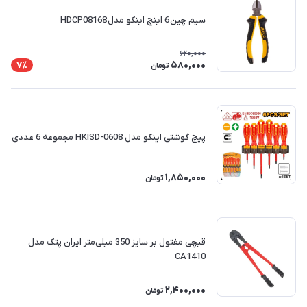
سیم چین 6 اینچ اینکو مدل HDCP08168
620,000
580,000
7٪
تومان
پیچ گوشتی اینکو مدل HKISD-0608 مجموعه 6 عددی
1,850,000
تومان
قیچی مفتول بر سایز 350 میلی‌متر ایران پتک مدل
CA1410
2,400,000
تومان