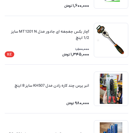
1,600,000
تومان
آچار بکس جغجغه ای جادور مدل MT1201 N سایز
1/2 اینچ
1,500,000
1,345,000
11٪
تومان
انبر پرس چند کاره رادن مدل KH507 سایز 8 اینچ
980,000
تومان