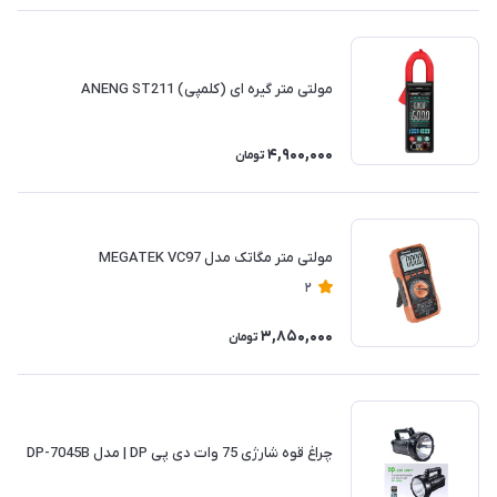
مولتی متر گیره ای (کلمپی) ANENG ST211
4,900,000
تومان
مولتی متر مگاتک مدل MEGATEK VC97
2
3,850,000
تومان
چراغ قوه شارژی 75 وات دی پی DP | مدل DP-7045B