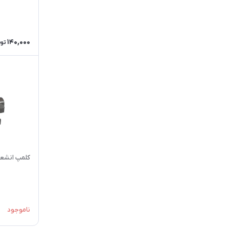
140,000
توم
کلمپ انشعا
ناموجود