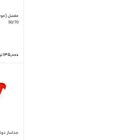
مفصل (موف)
50/70
135,000
تو
جداساز دوت