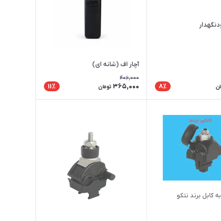
دنگهدار
آچار اف (شانه ای)
406,000
365,000
11٪
8٪
ان
تومان
ل برند نتکو