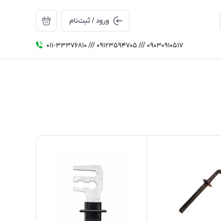
ورود / ثبت‌نام
011-33376810 /// 09123594705 /// 09030910517