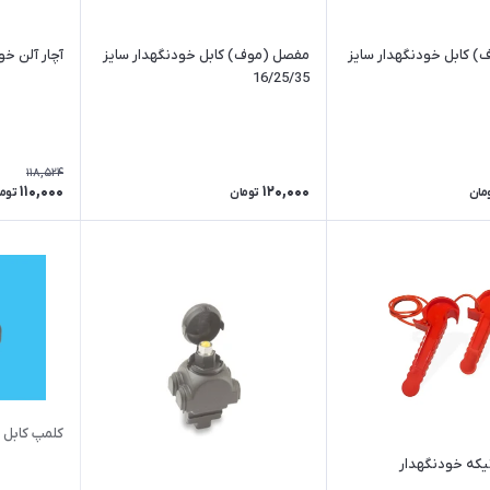
 کابل خودنگهدار سایز
مفصل (موف) کابل خودنگهدار سایز
آچار آلن خو
16/25/35
118,524
110,000
120,000
مان
تومان
توم
کلمپ کابل به کاب
یکه خودنگهدار