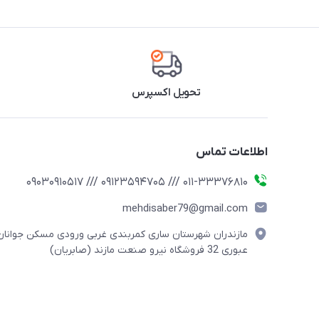
تحویل اکسپرس
اطلاعات تماس
011-33376810 /// 09123594705 /// 09030910517
mehdisaber79@gmail.com
مازندران شهرستان ساری کمربندی غربی ورودی مسکن جوانان
عبوری 32 فروشگاه نیرو صنعت مازند (صابریان)