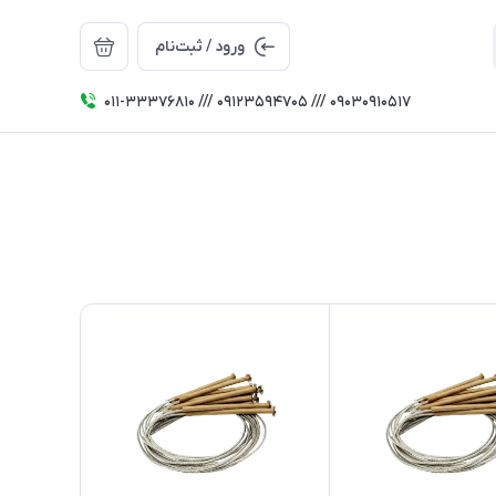
ورود / ثبت‌نام
011-33376810 /// 09123594705 /// 09030910517