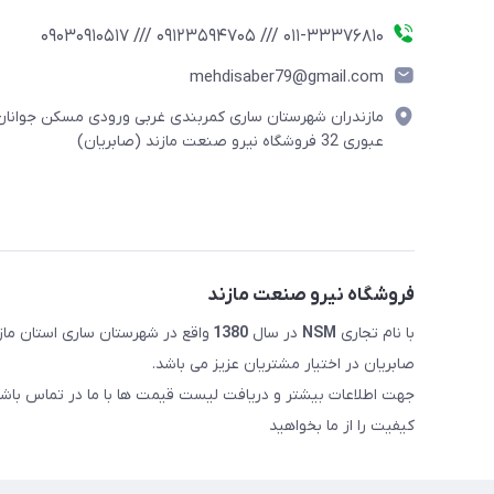
011-33376810 /// 09123594705 /// 09030910517
mehdisaber79@gmail.com
مازندران شهرستان ساری کمربندی غربی ورودی مسکن جوانان
عبوری 32 فروشگاه نیرو صنعت مازند (صابریان)
فروشگاه نیرو صنعت مازند
با نام تجاری
NSM
در سال
1380
صابریان در اختیار مشتریان عزیز می باشد.
جهت اطلاعات بیشتر و دریافت لیست قیمت ها با ما در تماس باشی
کیفیت را از ما بخواهید