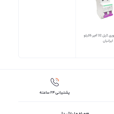
کلید مینیاتوری 2پل 32 آمپر 6کیلو
ایرانیان
پشتیبانی ۲۴ ساعته
همراه ما باشید!