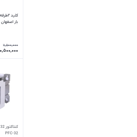
بار اصفهان 
11,500,000
10,500,000
ک
PFC-32