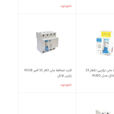
ناموجود
کلید محافظ جان ترکیبی تکفاز 25
کلید محافظ جان 3فاز 32 آمپر RCCB
ال مدل RCBO
پارس فانال
ناموجود