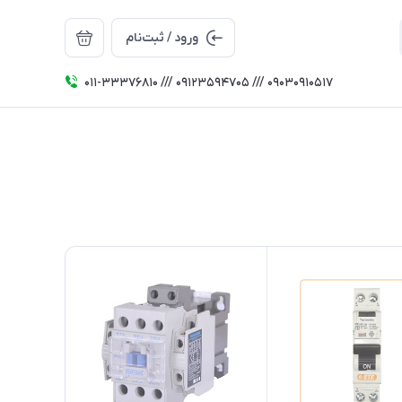
ورود / ثبت‌نام
011-33376810 /// 09123594705 /// 09030910517