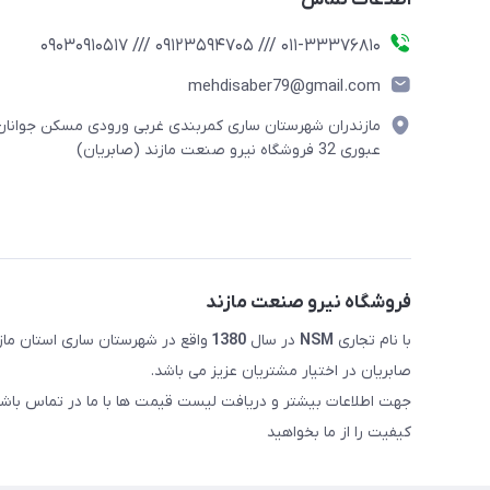
011-33376810 /// 09123594705 /// 09030910517
mehdisaber79@gmail.com
مازندران شهرستان ساری کمربندی غربی ورودی مسکن جوانان
عبوری 32 فروشگاه نیرو صنعت مازند (صابریان)
فروشگاه نیرو صنعت مازند
با نام تجاری
NSM
در سال
1380
صابریان در اختیار مشتریان عزیز می باشد.
جهت اطلاعات بیشتر و دریافت لیست قیمت ها با ما در تماس باشی
کیفیت را از ما بخواهید