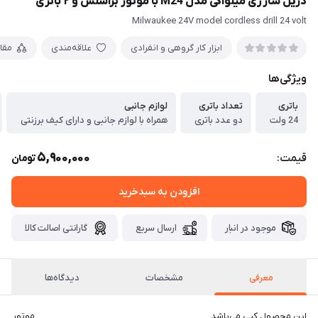
دریل شارژی میلواکی مدل M24 با موتور براشلس و ۲ باتری
Milwaukee 24V model cordless drill 24 volt
ابزار کار گروهی و انفرادی
علاقه‌مندی
مقا
ویژگی‌ها
باتری
تعداد باتری
لوازم جانبی
24 ولت
دو عدد باتری
همراه با لوازم جانبی و دارای کیف برزنتی
5,900,000
قیمت:
تومان
افزودن به سبدخرید
موجود در انبار
ارسال سریع
گارانتی اصالت کالا
معرفی
مشخصات
دیدگاه‌ها
این محصول کپی می‌باشد موتور