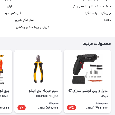
براشلسسه نظام 10 میلی‌متر دارای
چپ گرد و راست گرد گیربکس دو
حالته نمایشگر باتری
دریل و پیچ بند و چکشی
محصولات مرتبط
دریل و پیچ گوشتی شارژی 47
سیم چین 6 اینچ اینکو
پیچ گو
تیکه
مدل HDCP08168
عددی
620,000
1,680,000
50,000
580,000
1,400,000
7٪
17٪
تومان
تومان