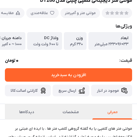
مولتی متر دیجیتالی کلمپی چینی مدل DT266
مولتی متر و آمپرمتر
علاقه‌مندی
مقایسه
ویژگی‌ها
ابعاد
وزن
ولتاژ DC
دامنه جریان AC
۳۳×۹۶×۲۳۳ میلی‌متر
۳۲۰ گرم
تا ۶۰۰ ولت ولت
۱۰۰۰ ~ ۰ آمپر
0
قیمت:
تومان
افزودن به سبدخرید
موجود در انبار
ارسال سریع
گارانتی اصالت کالا
معرفی
مشخصات
دیدگاه‌ها
مولتی متر های کلمپی یا به گفته گروهی کلمپ متر ها ، با ایده ای مبتنی بر
الکترومغناطیس پا به عرصه تولید گذاشته اند ، اساس اندازه گیری جریان بطور