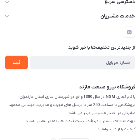
011-33376810 /// 09123594705 /// 09030910517
دسترسی سریع
mehdisaber79@gmail.com
حساب کاربری
خدمات مشتریان
مازندران شهرستان ساری کمربندی غربی ورودی مسکن جوانان
مجله فروشگاه
قوانین و مقررات
عبوری 32 فروشگاه نیرو صنعت مازند (صابریان)
لیست محصولات
حریم خصوصی
درباره ما
از جدید‌ترین تخفیف‌ها با‌ خبر شوید
راهنما
تماس با ما
ثبت
فروشگاه نیرو صنعت مازند
با نام تجاری
NSM
در سال
1380
واقع در شهرستان ساری استان مازندران
فروشگاهی با مساحت 250 متر با پرسنل های مجرب و مدیریت مهندس محمود
صابریان در اختیار مشتریان عزیز می باشد.
جهت اطلاعات بیشتر و دریافت لیست قیمت ها با ما در تماس باشید.
کیفیت را از ما بخواهید