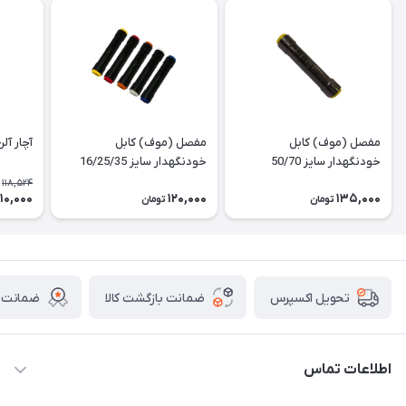
مفصل (موف) کابل
مفصل (موف) کابل
آچار آل
خودنگهدار سایز 50/70
خودنگهدار سایز 16/25/35
118,524
110,000
120,000
135,000
تومان
تومان
ضمانت بازگشت کالا
ضمانت ا
تحویل اکسپرس
اطلاعات تماس