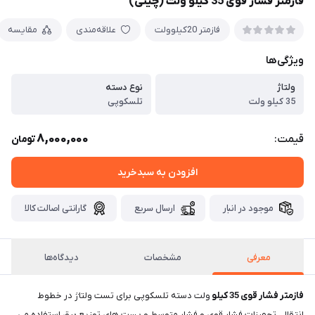
فازمتر فشار قوی 35 کیلو ولت (چینی)
فازمتر 20کیلوولت
علاقه‌مندی
مقایسه
ویژگی‌ها
ولتاژ
نوع دسته
35 کیلو ولت
تلسکوپی
8,000,000
قیمت:
تومان
افزودن به سبدخرید
موجود در انبار
ارسال سریع
گارانتی اصالت کالا
معرفی
مشخصات
دیدگاه‌ها
فازمتر فشار قوی 35 کیلو
ولت دسته تلسکوپی برای تست ولتاژ در خطوط
انتقال، تجهیزات فشار قوی و فشار متوسط و پست های توزیع برق استفاده می