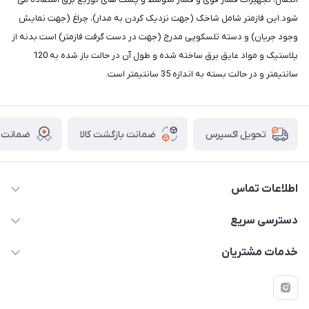
شود.این فازمتر شامل شاخک (جهت نزدیک کردن به مدار)، چراغ (جهت نمایش
وجود جریان) و دسته تلسکوپی مدرج (جهت در دست گرفت فازمتر) است.بدنه از
پلاستیک و مواد عایق برق ساخته شده و طول آن در حالت باز شده به 120
سانتیمتر و در حالت بسته به اندازه 35 سانتیمتر است.
ضمانت بازگشت کالا
ضمانت ا
تحویل اکسپرس
اطلاعات تماس
011-33376810 /// 09123594705 /// 09030910517
دسترسی سریع
mehdisaber79@gmail.com
حساب کاربری
خدمات مشتریان
مازندران شهرستان ساری کمربندی غربی ورودی مسکن جوانان
مجله فروشگاه
قوانین و مقررات
عبوری 32 فروشگاه نیرو صنعت مازند (صابریان)
لیست محصولات
حریم خصوصی