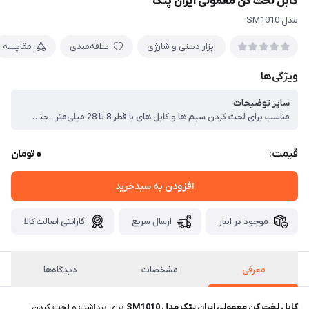
کابل لخت کن معمولی ایران پتک
مدل SM1010
ابزار دستی و شارژی
علاقه‌مندی
مقایسه
ویژگی‌ها
سایر توضیحات
مناسب برای لخت کردن سیم ها و کابل های با قطر 8 تا 28 میلی‌متر ، جنس بدنه از مواد پلی آمید ضد سایش ، مجهز به یک تیغه سوزنی شکل یدکی ، قابلیت تنظیم تیغه سوزنی به وسیله پیچ تنظیم ، قابلیت نگه داشتن خودکار کابل ، دارای پیچ تنظیم تیغه سوزنی
0
قیمت:
تومان
افزودن به سبدخرید
موجود در انبار
ارسال سریع
گارانتی اصالت کالا
معرفی
مشخصات
دیدگاه‌ها
کابل لخت کن معمولی ایران پتک مدل SM1010
برای برداشت و لخت کردن