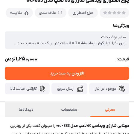
چراغ اضطراری ویداسی شارژی 60 لامپ مدل wd-883
چراغ اضطراری
علاقه‌مندی
مقایسه
ویژگی‌ها
سایر توضیحات
وزن ، 1,5 کیلوگرم ، ابعاد ، 44 × 7 × 3 سانتیمتر ، رنگ بدنه ، سفید ، جنس بدنه ، پلاستیک فشرده ABS ، برند ، ویداسی ، رنگ ، مهتابی ، گارانتی ، ضمانت اصالت و سلامت کالا ، جنس رویه ، طلق شفاف ، ولتاژ ، 185 – 265 ولت ، , ، 6 ولت
1,250,000
قیمت:
تومان
افزودن به سبدخرید
موجود در انبار
ارسال سریع
گارانتی اصالت کالا
معرفی
مشخصات
دیدگاه‌ها
مهتابی شارژی ویداسی 60 لامپ مدل wd-883
را میتوان گفت یکی از بهترین
محصولات شارژی اضطراری پرطرفدار و با کیفیت و پرنور برند ویداسی در بازار