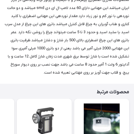
ایران میباشد.این مهتابی دارای 60 عدد لامپ ال ای دی smd میباشد و دو حالت
نوردهی با نور کم و نور زیاد دارد.مقدار نوردهی این مهتابی اضطراری با کلید
کناری و طناب آویزان به چراغ قابل کنترل میباشد.باتری های این چراغ از مدل سرب
اسید یا سلید اسید و حدود 3 تا 5 ساعت میتواند چراغ را روشن نگه دارد .عمر
باتری های این چراغ اضطراری بالای 500 بار شارژ و دشارژ میباشد.ظرفیت باتری
این مهتابی 2000 میلی آمپر می باشد یعنی از دو باتری 1000 میلی آمپری سوا
تشکیل شده است.با شارژ توسط برق شهری مدت زمان شارژ کامل 12 ساعت و با
آداپتور 6 ولت 1 آمپر حدود 8 ساعت می باشد.جهت نصب بر روی دیوار سوراخ
پیچ، و قلاب جهت آویز بر روی مهتابی تعبیه شده است.
محصولات مرتبط