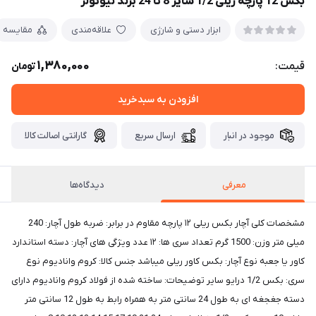
بکس 12 پارچه ریلی 1/2 سایز 8 تا 24 برند نیوتولز
ابزار دستی و شارژی
علاقه‌مندی
مقایسه
1,380,000
قیمت:
تومان
افزودن به سبدخرید
موجود در انبار
ارسال سریع
گارانتی اصالت کالا
معرفی
دیدگاه‌ها
مشخصات کلی آچار بکس ریلی ۱۲ پارچه مقاوم در برابر: ضربه طول آچار: 240
میلی متر وزن: 1500 گرم تعداد سری ها: ۱۲ عدد ویژگی های آچار: دسته استاندارد
کاور یا جعبه نوع آچار: بکس کاور ریلی میباشد جنس کالا: کروم وانادیوم نوع
سری: بکس 1/2 درایو سایر توضیحات: ساخته شده از فولاد کروم وانادیوم دارای
دسته جغجغه ای به طول 24 سانتی متر به همراه رابط به طول 12 سانتی متر