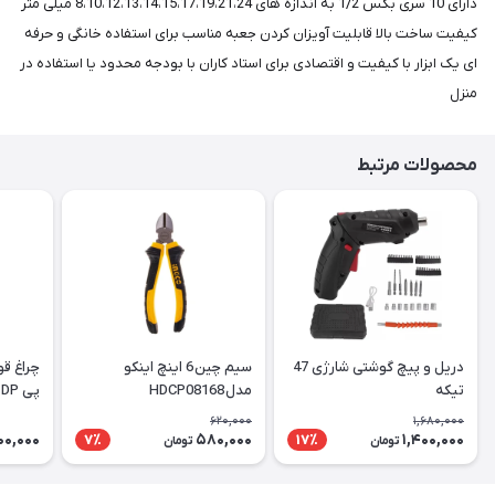
دارای 10 سری بکس 1/2 به اندازه های 8،10،12،13،14،15،17،19،21،24 میلی متر
کیفیت ساخت بالا قابلیت آویزان کردن جعبه مناسب برای استفاده خانگی و حرفه
ای یک ابزار با کیفیت و اقتصادی برای استاد کاران با بودجه محدود یا استفاده در
منزل
محصولات مرتبط
دریل و پیچ گوشتی شارژی 47
سیم چین 6 اینچ اینکو
تیکه
مدل HDCP08168
پی DP | مدل DP-7045B
620,000
1,680,000
00,000
580,000
1,400,000
7٪
17٪
تومان
تومان