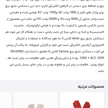
برق و محافظ برای دستان در کارهای الکتریکی کاربرد دارد.این دستکش عایق برق
برای ولتاژ های کمتر از 1000 ولت AC و1500 ولت DC طراحی شده و مقیاس
تست ولتاژ عایقی آن 5000 ولت Ac و 20000 ولت DC می باشد.این محصول از
جنس لاتکس طبیعی با کیفیت بالا بوده و با طراحی ارگونومیک , خاصیت
الاستیسیته و لایه ی داخلی پنبه ای باعث راحتی دست در هنگام کار می شود.هر
دستکش عایق برق elsec کلاس 0 به طور جداگانه با استفاده از کنترلگر
کامپیوتری آزمایش الکتریکی تست می شود و گزارش مربوطه، به پاکت آن وصل
می گردد.دستکش عایق برق Secura کلاس 0 مطابق با استاندارد EN 60903
:2003 + AC2 :2005 بوده و دارای ویژگی هایی نظیر مقاومت در برابر اسید ها ,
انواع روغن , مقاوم در برابر ازن و مقاوم بودن در برابر دمای بسیار پایین می
باشد.
محصولات مرتبط