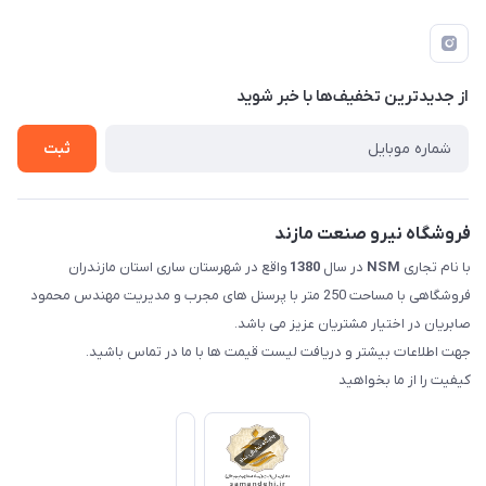
مازندران شهرستان ساری کمربندی غربی ورودی مسکن جوانان
مجله فروشگاه
قوانین و مقررات
عبوری 32 فروشگاه نیرو صنعت مازند (صابریان)
لیست محصولات
حریم خصوصی
درباره ما
از جدید‌ترین تخفیف‌ها با‌ خبر شوید
راهنما
تماس با ما
ثبت
فروشگاه نیرو صنعت مازند
با نام تجاری
NSM
در سال
1380
واقع در شهرستان ساری استان مازندران
فروشگاهی با مساحت 250 متر با پرسنل های مجرب و مدیریت مهندس محمود
صابریان در اختیار مشتریان عزیز می باشد.
جهت اطلاعات بیشتر و دریافت لیست قیمت ها با ما در تماس باشید.
کیفیت را از ما بخواهید