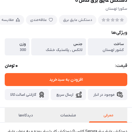
دستکش عایق برق کلاس 0
سکورا لهستان
دستکش عایق برق
علاقه‌مندی
مقایسه
ویژگی‌ها
ساخت
جنس
وزن
کشور لهستان
لاتکس , پلاستیک خشک
300
0
قیمت:
تومان
افزودن به سبدخرید
موجود در انبار
ارسال سریع
گارانتی اصالت کالا
معرفی
مشخصات
دیدگاه‌ها
دستکش عایق برق Secura کلاس 0 دستکش کار با برق بوده و به عنوان عایق