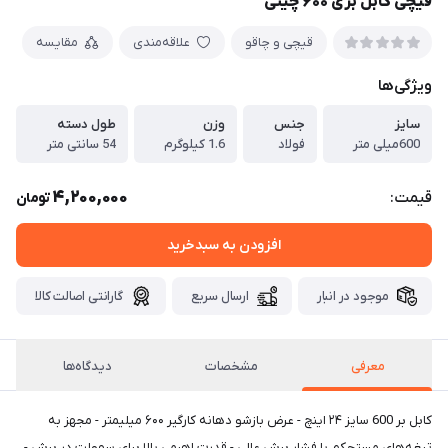
قیچی کابل بری ۶۰۰‌ چینی
قیچی و چاقو
علاقه‌مندی
مقایسه
ویژگی‌ها
سایز
جنس
وزن
طول دسته
600میلی متر
فولاد
1.6 کیلوگرم
54 سانتی متر
4,200,000
قیمت:
تومان
افزودن به سبدخرید
موجود در انبار
ارسال سریع
گارانتی اصالت کالا
معرفی
مشخصات
دیدگاه‌ها
کابل بر 600 سایز ۲۴ اینچ - عرض بازشو دهانه کارگیر ۶۰۰ میلیمتر - مجهز به
تیغه‌های مستحکم با فشار برش عالی - قدرت اهرمی بالا برای سهولت در برش -