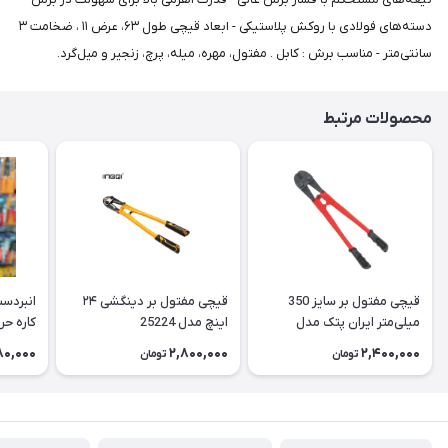
دسته‌های فولادی با روکش پلاستیکی - ابعاد قیچی طول ۶۳، عرض ۱۱ ، ضخامت ۳
سانتی‌متر - مناسب برش : کابل . مفتول، مهره، میله، پرچ، زنجیر و میل‌گرد.
محصولات مرتبط
قیچی مفتول بر سایز 350
قیچی مفتول بر دینگشی ۲۴
انبردس
میلی‌متر ایران پتک مدل
اینچ مدل 25224
کاره حرفه 
CA1410
80,000
2,800,000
2,400,000
تومان
تومان