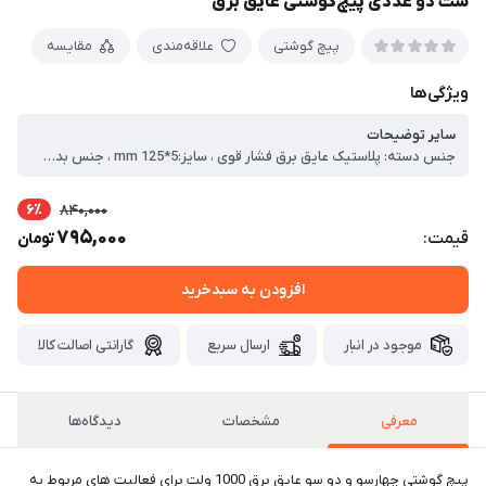
ست دو عددی پیچ‌گوشتی عایق برق
پیچ گوشتی
علاقه‌مندی
مقایسه
ویژگی‌ها
سایر توضیحات
جنس دسته: پلاستیک عایق برق فشار قوی ، سایز:mm 125*5 ، جنس بدنه: آلیاژ فولاد کروم- وانادیوم ، دارای خاصیت آهنربایی (مگنت دار) ، دارای استاندارد DVE
6٪
840,000
795,000
قیمت:
تومان
افزودن به سبدخرید
موجود در انبار
ارسال سریع
گارانتی اصالت کالا
معرفی
مشخصات
دیدگاه‌ها
پیچ گوشتی چهارسو و دو سو عایق برق 1000 ولت برای فعالیت های مربوط به