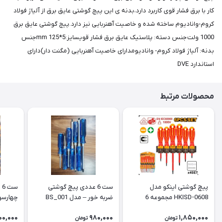
کار با برق فشار قوی کاربرد دارد،بدنه ی این پیچ گوشتی عایق برق از آلیاژ فولاد
کروم-وانادیوم ساخته شده و خاصیت آهنربایی نیز دارد.پیچ گوشتی عایق برق
1000 ولت جنس دسته: پلاستیک عایق برق فشار قویسایز:mm 125*5جنس
بدنه: آلیاژ فولاد کروم- وانادیومدارای خاصیت آهنربایی (مگنت دار)دارای
استاندارد DVE
محصولات مرتبط
پیچ گوشتی اینکو مدل
ست 6 عددی پیچ گوشتی
س
HKISD-0608 مجموعه 6
ضربه خور – مدل BS_001
چهارسو ang FEI
عددی
00,000
980,000
1,850,000
تومان
تومان