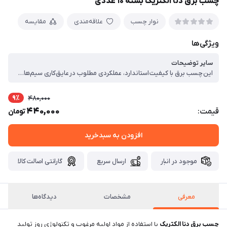
چسب برق دنا الکتریک بسته ۱۰ عددی
نوار چسب
علاقه‌مندی
مقایسه
ویژگی‌ها
سایر توضیحات
این چسب برق با کیفیت استاندارد، عملکردی مطلوب در عایق‌کاری سیم‌ها و کابل‌ها ارائه می‌دهد و حتی در شرایط دمایی بالا یا پایین، کارایی خود را حفظ می‌کند. انعطاف‌پذیری بالای این محصول اجازه می‌دهد تا به راحتی دور کابل‌ها پیچیده شود و پس از جدا شدن، کمترین اثر چسب روی سطح باقی بماند. ، اقتصادی و به‌صرفه: ، این چسب مقرون‌به‌صرفه راهکاری هوشمندانه برای افرادی است که پروژه‌های متعدد یا مصرف مکرر دارند. این بسته نه‌تنها باعث صرفه‌جویی در هزینه‌ها می‌شود، بلکه باعث می‌شود همیشه در زمان نیاز، چسب آماده در دسترس باشد. ، مشخصات و مزایا: ، چسبندگی قوی و ماندگار برای اطمینان از امنیت اتصالات ، مقاومت در برابر حرارت و سرما – مناسب برای استفاده در تمام فصول ، انعطاف‌پذیر و کشسان برای عایق‌کاری آسان بدون پارگی ، بسته‌بندی اقتصادی ۱۰ عددی – مناسب برای برق‌کاران حرفه‌ای و مصارف خانگی ، سازگار با پروژه‌های صنعتی، خودرویی و ساختمانی ، کاربردهای پیشنهادی: ، عایق‌کاری سیم برق در نصب‌های جدید یا تعمیرات ، تثبیت و نظم‌دهی به کابل‌ها در تجهیزات خانگی یا صنعتی ، کاربرد در صنایع خودروسازی برای مهار سیم‌کشی داخلی ، استفاده در پروژه‌های برقی ساختمانی برای اطمینان از ایمنی کامل
9٪
480,000
440,000
قیمت:
تومان
افزودن به سبدخرید
موجود در انبار
ارسال سریع
گارانتی اصالت کالا
معرفی
مشخصات
دیدگاه‌ها
چسب برق دنا الکتریک
با استفاده از مواد اولیه مرغوب و تکنولوژی روز تولید