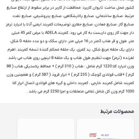
کشور محل ساخت: تایوان کاربرد: محافظت از کاربر در برابر سقوط از ارتفاع صنایع
مرتبط: صنایع ساختمانی، صنایع پالایشگاهی، صنایع پتروشیمی، صنایع نفت،
صنایع گاز، صنایع معادن، صنایع حفاری توضیحات کمربند ایمنی آدلا با لنیارد ترمز
دار جهت کار روی داربست به کار می رود. کمربند ADELA با عرض کمر 45 میلی
متر، طول و قر طناب 2متر در 16 میلی متر، دارای سگک و دو عدد حلقه D شکل،
دارای یک حلقه مربع شکل، پد کمری، یک حلقه محکم کننده تسمه کمربند، اهرم
لغزنده (ترمز) جهت تنظیم طول طناب و یک حلقه 8 اینچی روی طناب می باشد.
وزن لنیارد کلا 1220 گرم شامل : طناب ( 310 گرم ) + محافظ پلاستیکی طناب ( 88
گرم ) +قلاب فولادی کوچک ( 235 گرم ) + ابزار فرود ( 587 گرم ) و همچنین وزن
کمربند شامل کمربند خارجی ، کمربند داخلی و گیره های فولادی اتصال ابزار کلا
1030 گرم وزن کل شامل تمامی متعلقات و اجزا 2250 گرم می باشد .
محصولات مرتبط