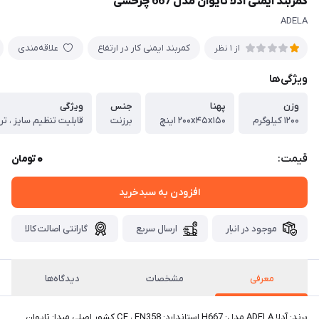
کمربند ایمنی آدلا تایوان مدل 667 چرخشی
ADELA
کمربند ایمنی کار در ارتفاع
علاقه‌مندی
از 1 نظر
ویژگی‌ها
وزن
پهنا
جنس
ویژگی
۱۲۰۰ کیلوگرم
۲۰۰x۴۵x۱۵۰ اینچ
برزنت
قابلیت تنظیم سایز ، ترم
0
قیمت:
تومان
افزودن به سبدخرید
موجود در انبار
ارسال سریع
گارانتی اصالت کالا
معرفی
مشخصات
دیدگاه‌ها
برند: آدلا ADELA مدل: H667 استاندارد: CE ، EN358 کشور اصلی مبدا: تایوان