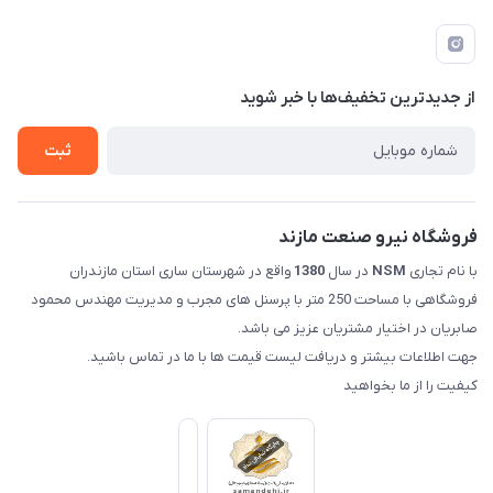
مازندران شهرستان ساری کمربندی غربی ورودی مسکن جوانان
مجله فروشگاه
قوانین و مقررات
عبوری 32 فروشگاه نیرو صنعت مازند (صابریان)
لیست محصولات
حریم خصوصی
درباره ما
از جدید‌ترین تخفیف‌ها با‌ خبر شوید
راهنما
تماس با ما
ثبت
فروشگاه نیرو صنعت مازند
با نام تجاری
NSM
در سال
1380
واقع در شهرستان ساری استان مازندران
فروشگاهی با مساحت 250 متر با پرسنل های مجرب و مدیریت مهندس محمود
صابریان در اختیار مشتریان عزیز می باشد.
جهت اطلاعات بیشتر و دریافت لیست قیمت ها با ما در تماس باشید.
کیفیت را از ما بخواهید