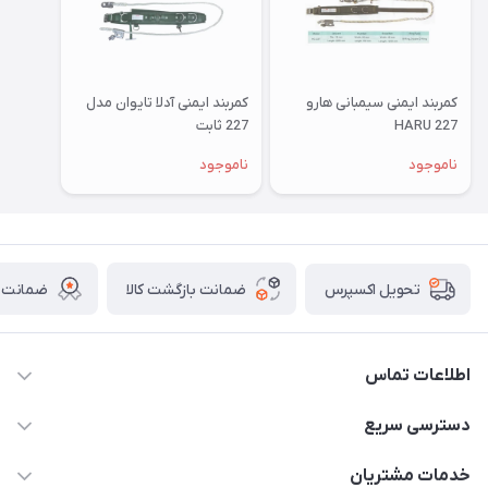
کمربند ایمنی سیمبانی هارو
کمربند ایمنی آدلا تایوان مدل
HARU 227
227 ثابت
ناموجود
ناموجود
ضمانت بازگشت کالا
ضمانت ا
تحویل اکسپرس
اطلاعات تماس
011-33376810 /// 09123594705 /// 09030910517
دسترسی سریع
mehdisaber79@gmail.com
حساب کاربری
خدمات مشتریان