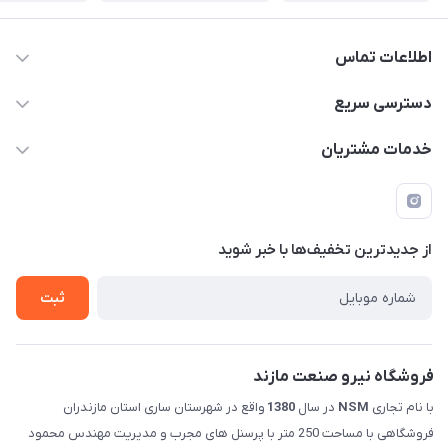
اطلاعات تماس
011-33376810 /// 09123594705 /// 09030910517
دسترسی سریع
mehdisaber79@gmail.com
حساب کاربری
خدمات مشتریان
مازندران شهرستان ساری کمربندی غربی ورودی مسکن جوانان
مجله فروشگاه
قوانین و مقررات
عبوری 32 فروشگاه نیرو صنعت مازند (صابریان)
لیست محصولات
حریم خصوصی
درباره ما
از جدید‌ترین تخفیف‌ها با‌ خبر شوید
راهنما
تماس با ما
ثبت
فروشگاه نیرو صنعت مازند
با نام تجاری
NSM
در سال
1380
واقع در شهرستان ساری استان مازندران
فروشگاهی با مساحت 250 متر با پرسنل های مجرب و مدیریت مهندس محمود