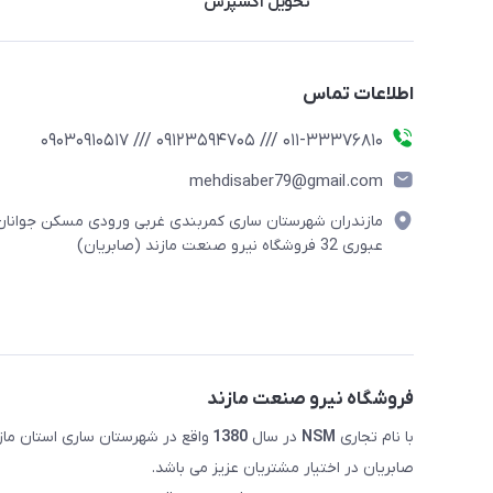
تحویل اکسپرس
اطلاعات تماس
011-33376810 /// 09123594705 /// 09030910517
mehdisaber79@gmail.com
مازندران شهرستان ساری کمربندی غربی ورودی مسکن جوانان
عبوری 32 فروشگاه نیرو صنعت مازند (صابریان)
فروشگاه نیرو صنعت مازند
با نام تجاری
NSM
در سال
1380
صابریان در اختیار مشتریان عزیز می باشد.