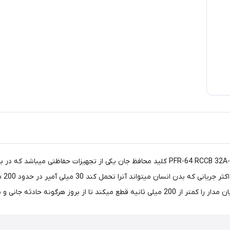
محافظ جان سه‌فاز(سه فاز+نول) 32 آمپر پارس فانال مدل PFR-64 RCCB 32A-30mA کلید محافظ جان 
الکت