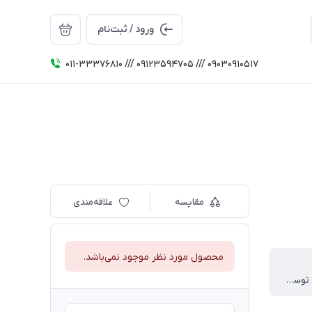
ورود / ثبت‌نام
011-33376810 /// 09123594705 /// 09030910517
مقایسه
علاقه‌مندی
محصول مورد نظر موجود نمی‌باشد.
ساخت ایران توسط شرکت پارس فانال تحت لیسانس شرکت فانال آلمان