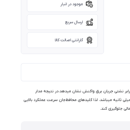
موجود در انبار
ارسال سریع
گارانتی اصالت کالا
یکی از تجهیزات حفاظتی میباشد که در برابر نشتی جریان برق واکنش نشان میدهد،در نتیجه مدار
ریکی را قطع میکند و از خطرات جانی و مالی جلوگیری میکند.حداکثر جریانی که بدن انسان میتواند آنرا تحمل کند 30 میلی آمپر در حدود 200 میلی ثانیه میباشد، لذا کلیدهای محافظ‌جان سرعت عملکرد بالایی