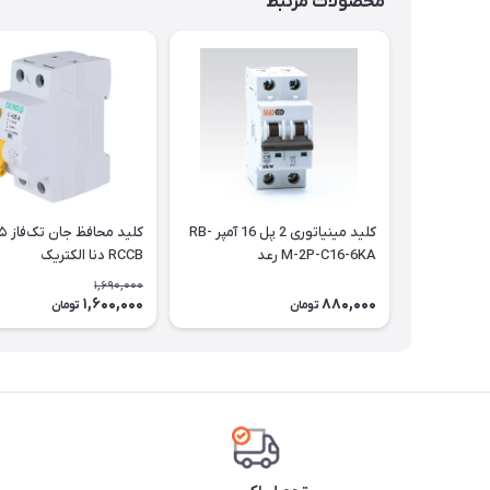
محصولات مرتبط
کلید مینیاتوری 2 پل 16 آمپر RB-
M-2P-C16-6KA رعد
RCCB دنا الکتریک
1,690,000
1,600,000
880,000
تومان
تومان