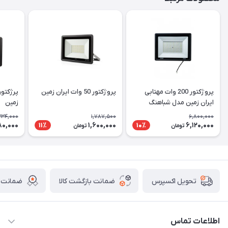
پروژکتور 200 وات مهتابی
پروژکتور 50 وات ایران زمین
ایران زمین مدل شباهنگ
زمین
334,000
1,787,500
6,800,000
80,000
1,600,000
6,120,000
11٪
10٪
تومان
تومان
ضمانت بازگشت کالا
ضمانت ا
تحویل اکسپرس
اطلاعات تماس