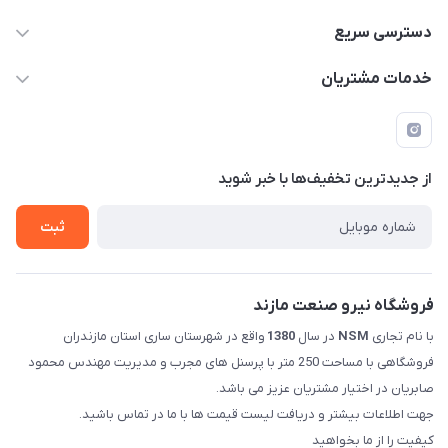
011-33376810 /// 09123594705 /// 09030910517
دسترسی سریع
mehdisaber79@gmail.com
حساب کاربری
خدمات مشتریان
مازندران شهرستان ساری کمربندی غربی ورودی مسکن جوانان
مجله فروشگاه
قوانین و مقررات
عبوری 32 فروشگاه نیرو صنعت مازند (صابریان)
لیست محصولات
حریم خصوصی
درباره ما
از جدید‌ترین تخفیف‌ها با‌ خبر شوید
راهنما
تماس با ما
ثبت
فروشگاه نیرو صنعت مازند
با نام تجاری
NSM
در سال
1380
واقع در شهرستان ساری استان مازندران
فروشگاهی با مساحت 250 متر با پرسنل های مجرب و مدیریت مهندس محمود
صابریان در اختیار مشتریان عزیز می باشد.
جهت اطلاعات بیشتر و دریافت لیست قیمت ها با ما در تماس باشید.
کیفیت را از ما بخواهید