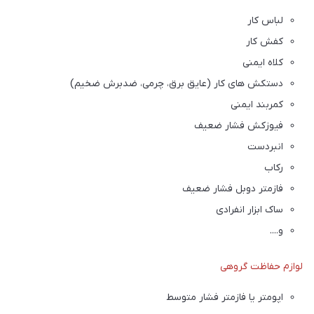
لباس کار
کفش کار
کلاه ایمنی
دستکش های کار (عایق برق، چرمی، ضدبرش ضخیم)
کمربند ایمنی
فیوزکش فشار ضعیف
انبردست
رکاب
فازمتر دوبل فشار ضعیف
ساک ابزار انفرادی
و....
لوازم حفاظت گروهی
اپومتر یا فازمتر فشار متوسط