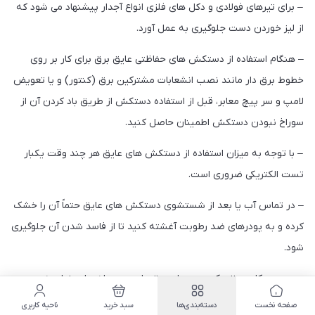
– برای تیرهای فولادی و دکل های فلزی انواع آجدار پیشنهاد می شود که
از لیز خوردن دست جلوگیری به عمل آورد.
– هنگام استفاده از دستکش های حفاظتی عایق برق برای کار بر روی
خطوط برق دار مانند نصب انشعابات مشترکین برق (کنتور) و یا تعویض
لامپ و سر پیچ معابر، قبل از استفاده دستکش از طریق باد کردن آن از
سوراخ نبودن دستکش اطمینان حاصل کنید.
– با توجه به میزان استفاده از دستکش های عایق هر چند وقت یکبار
تست الکتریکی ضروری است.
– در تماس آب یا بعد از شستشوی دستکش های عایق حتماً آن را خشک
کرده و به پودرهای ضد رطوبت آغشته کنید تا از فاسد شدن آن جلوگیری
شود.
– در حین کار در نزدیکی سیم های برق دار و محوطه های خطر به هیچ
عنوان نباید دستکش های عایق را از دست خارج کرد.
صفحه نخست
دسته‌بندی‌ها
سبد خرید
ناحیه کاربری