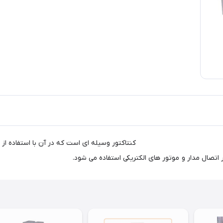
ر پارس فانال 18 آمپر 3 فاز مدل PFC-18 بوبین 220 ولت کنتاکتور وسیله ای است که در آن 
تصال مدار و موتور های الکتریکی استفاده می شود.