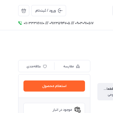
ورود / ثبت‌نام
011-33376810 /// 09123594705 /// 09030910517
مقایسه
علاقه‌مندی
استعلام محصول
ویژگی‌های قطعات الکترونیکی
ومی
موجود در انبار