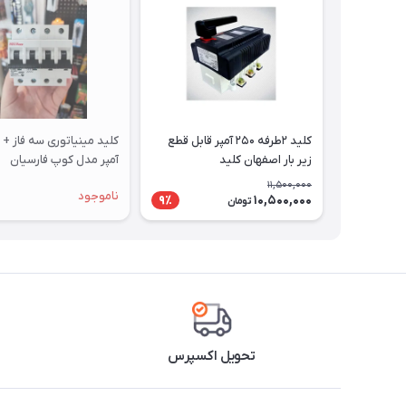
کلید ۲طرفه ۲۵۰ آمپر قابل قطع
زیر بار اصفهان کلید
آمپر مدل کوپ فارسیان
11,500,000
ناموجود
10,500,000
9٪
تومان
تحویل اکسپرس