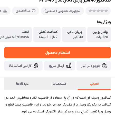
کنتاکتور 40 آمپر پارس فانال مدل PFC-40
تجهیزات تابلویی (صنعتی)
علاقه‌مندی
م
ویژگی‌ها
ولتاژ بوبین
جریان نامی
کنتاکنت کمکی
ابعاد
220 ولت
40 آمپر
2 باز + 2 بسته
68.7x84x95 میلی‎‎‌متر
استعلام محصول
موجود در انبار
ارسال سریع
گارانتی اصالت کالا
معرفی
مشخصات
دیدگاه‌ها
کنتاکتور وسیله ای است که در آن با استفاده از خاصیت الکترومفناطیس تعدادي
کنتاکت به یکدیگر وصل یا از یکدیگر جدا می شوند. از این خاصیت جهت قطع و
وصل و یا تغییر اتصال مدار و موتور های الکتریکی استفاده می شود.