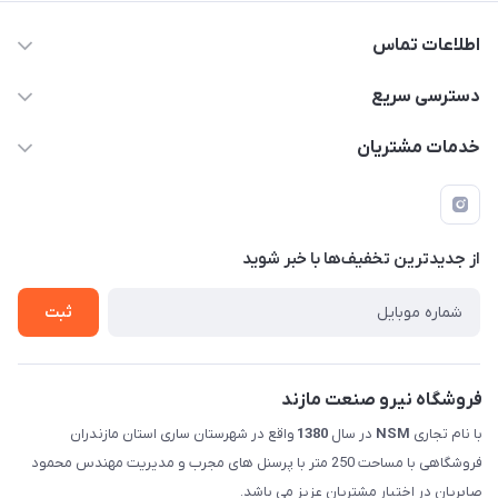
اطلاعات تماس
011-33376810 /// 09123594705 /// 09030910517
دسترسی سریع
mehdisaber79@gmail.com
حساب کاربری
خدمات مشتریان
مازندران شهرستان ساری کمربندی غربی ورودی مسکن جوانان
مجله فروشگاه
قوانین و مقررات
عبوری 32 فروشگاه نیرو صنعت مازند (صابریان)
لیست محصولات
حریم خصوصی
درباره ما
از جدید‌ترین تخفیف‌ها با‌ خبر شوید
راهنما
تماس با ما
ثبت
فروشگاه نیرو صنعت مازند
با نام تجاری
NSM
در سال
1380
واقع در شهرستان ساری استان مازندران
فروشگاهی با مساحت 250 متر با پرسنل های مجرب و مدیریت مهندس محمود
صابریان در اختیار مشتریان عزیز می باشد.