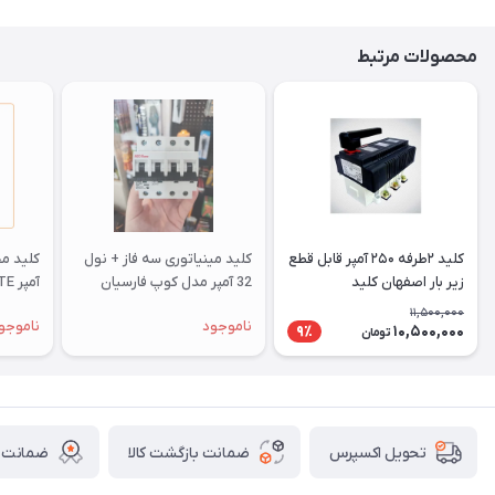
محصولات مرتبط
کلید ۲طرفه ۲۵۰ آمپر قابل قطع
کلید مینیاتوری سه فاز + نول
زیر بار اصفهان کلید
32 آمپر مدل کوپ فارسیان
آمپر ETE
11,500,000
ناموجود
ناموجو
10,500,000
9٪
تومان
ضمانت بازگشت کالا
ضمانت ا
تحویل اکسپرس