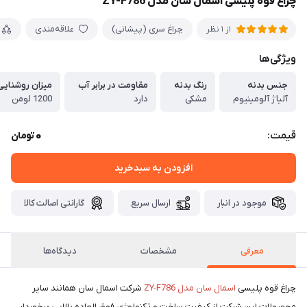
چراغ قوه پلیسی اسمال سان مدل ZY-F786
چراغ سری (پیشانی)
علاقه‌مندی
از 1 نظر
ویژگی‌ها
جنس بدنه
رنگ بدنه
مقاومت در برابر آب
میزان روشنایی
آلیاژ آلومینیوم
مشکی
دارد
1200 لومن
0
قیمت:
تومان
افزودن به سبدخرید
موجود در انبار
ارسال سریع
گارانتی اصالت کالا
معرفی
مشخصات
دیدگاه‌ها
چراغ قوه پلیسی
اسمال سان مدل ZY-F786
شرکت اسمال سان همانند سایر
محصولات این شرکت از کیفیت ساخت و تکنولوژی فوق العاده بالایی برخوردار