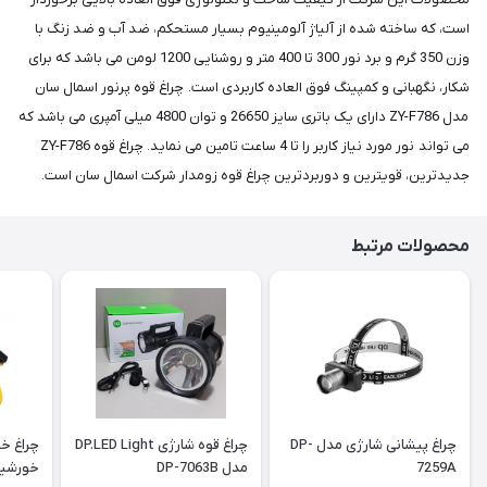
است، که ساخته شده از آلیاژ آلومینیوم بسیار مستحکم، ضد آب و ضد زنگ با
وزن 350 گرم و برد نور 300 تا 400 متر و روشنایی 1200 لومن می باشد که برای
شکار، نگهبانی و کمپینگ فوق العاده کاربردی است. چراغ قوه پرنور اسمال سان
مدل ZY-F786 دارای یک باتری سایز 26650 و توان 4800 میلی آمپری می باشد که
می تواند نور مورد نیاز کاربر را تا 4 ساعت تامین می نماید. چراغ قوه ZY-F786
جدیدترین، قویترین و دوربردترین چراغ قوه زومدار شرکت اسمال سان است.
محصولات مرتبط
چراغ پیشانی شارژی مدل DP-
چراغ قوه شارژی DP.LED Light
چراغ خط
7259A
مدل DP-7063B