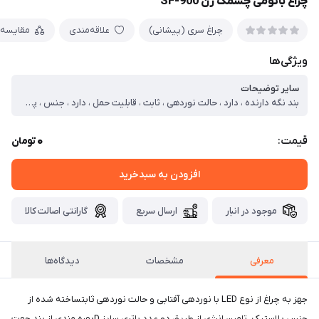
چراغ باتومی چشمک زن SF-900
چراغ سری (پیشانی)
علاقه‌مندی
مقایسه
ویژگی‌ها
سایر توضیحات
بند نگه دارنده ، دارد ، حالت نوردهی ، ثابت ، قابلیت حمل ، دارد ، جنس ، پلاستیک ، کلید روشن و خاموش ، دارد ، شکل ظاهری ، استوانه ای ، مقاوم در برابر فشار و ضربه ، دارد ، تعداد و نوع لامپ ، LED ، گارانتی ، 7 روز ضمانت تست و تایید مشتری ، ، گارانتی سلامت فیزیکی کالا
0
قیمت:
تومان
افزودن به سبدخرید
موجود در انبار
ارسال سریع
گارانتی اصالت کالا
معرفی
مشخصات
دیدگاه‌ها
جهز به چراغ از نوع LED با نوردهی آفتابی و حالت نوردهی ثابتساخته شده از
جنس پلاستیک، تامین انرژی از طریق دو عدد باتری سایز Dبهره مندی از بند جهت