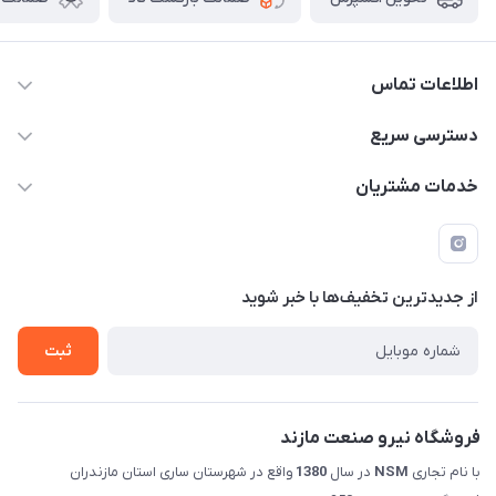
اطلاعات تماس
011-33376810 /// 09123594705 /// 09030910517
دسترسی سریع
mehdisaber79@gmail.com
حساب کاربری
خدمات مشتریان
مازندران شهرستان ساری کمربندی غربی ورودی مسکن جوانان
مجله فروشگاه
قوانین و مقررات
عبوری 32 فروشگاه نیرو صنعت مازند (صابریان)
لیست محصولات
حریم خصوصی
درباره ما
از جدید‌ترین تخفیف‌ها با‌ خبر شوید
راهنما
تماس با ما
ثبت
فروشگاه نیرو صنعت مازند
با نام تجاری
NSM
در سال
1380
واقع در شهرستان ساری استان مازندران