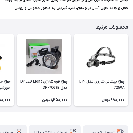
حمل و جا به جایی آسان تر و دارای کلید فیزیکی به منظور خاموش و روشن
محصولات مرتبط
چراغ پیشانی شارژی مدل DP-
چراغ قوه شارژی DP.LED Light
چراغ خط
7259A
مدل DP-7063B
6609
80,000
1,250,000
980,000
تومان
تومان
ضمانت بازگشت کالا
ضمانت ا
تحویل اکسپرس