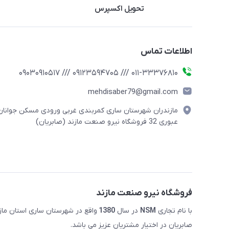
تحویل اکسپرس
اطلاعات تماس
011-33376810 /// 09123594705 /// 09030910517
mehdisaber79@gmail.com
مازندران شهرستان ساری کمربندی غربی ورودی مسکن جوانان
عبوری 32 فروشگاه نیرو صنعت مازند (صابریان)
فروشگاه نیرو صنعت مازند
با نام تجاری
NSM
در سال
1380
صابریان در اختیار مشتریان عزیز می باشد.