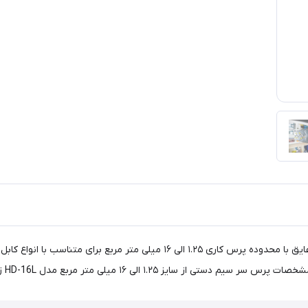
پرس دستی HD-16L مناسب برای پرس کردن ترمینال های بدون عایق با محدوده پرس کار
ایز ۱.۲۵ الی ۱۶ میلی متر مربع مدل HD-16L زوپر Zupper