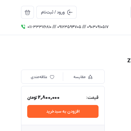
ورود / ثبت‌نام
011-33376810 /// 09123594705 /// 09030910517
مقایسه
علاقه‌مندی
2,800,000
قیمت:
تومان
افزودن به سبدخرید