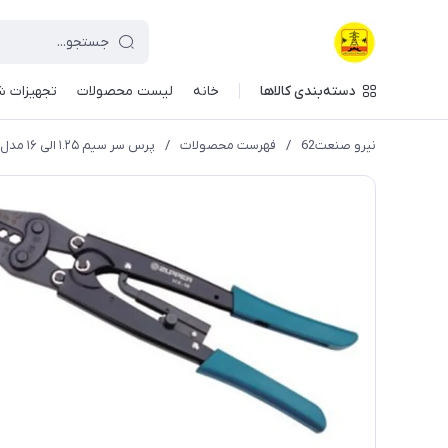
دسته‌بندی کالاها
خانه
لیست محصولات
تجهیزات ش
نیرو صنعت62
/
فهرست محصولات
/
پرس سر سیم ۱.۲۵ الی ۱۶ مدل HD-16L زوپر Zupper