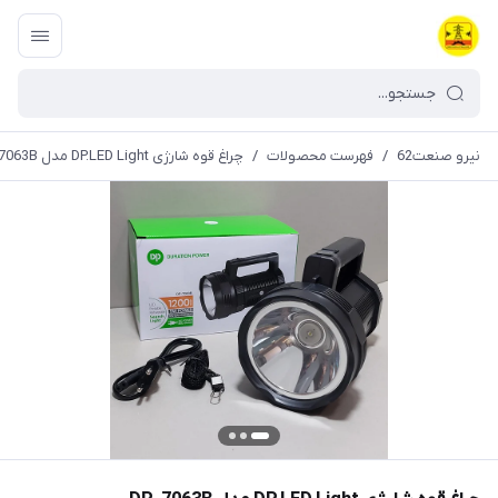
نیرو صنعت62
/
فهرست محصولات
/
چراغ قوه شارژی DP.LED Light مدل DP-7063B