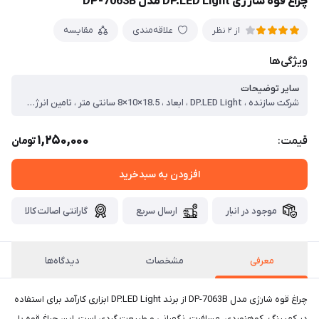
چراغ قوه شارژی DP.LED Light مدل DP-7063B
علاقه‌مندی
مقایسه
از 2 نظر
ویژگی‌ها
سایر توضیحات
شرکت سازنده ، DP.LED Light ، ابعاد ، 18.5×10×8 سانتی متر ، تامین انرژی ، باتری داخلی قابل شارژ ، توان خروجی کلی ، 5 وات ، جنس بدنه ، پلاستیک ABS ، نشانگر LED ، دارد ، نوع لامپ ، LED ، میزان شارژدهی ، 3 الی 6 ساعت ، مقاومت در برابر فشار و ضربه ، دارد ، رنگ نور ، مهتابی ، ولتاژ کاری ، 100 الی 240 ولت ، فرکانس ، 50 الی 60 هرتز ، مناسب برای ، کمپینگ، کوهنوردی، مسافرت، نگهبانی و…. ، اقلام همراه ، بند / کابل برق دوپین
1,250,000
قیمت:
تومان
افزودن به سبدخرید
موجود در انبار
ارسال سریع
گارانتی اصالت کالا
معرفی
مشخصات
دیدگاه‌ها
چراغ قوه شارژی مدل DP-7063B از برند DP.LED Light ابزاری کارآمد برای استفاده
در کمپینگ، کوهنوردی، مسافرت، نگهبانی و طبیعت گردی است. این چراغ قوه با