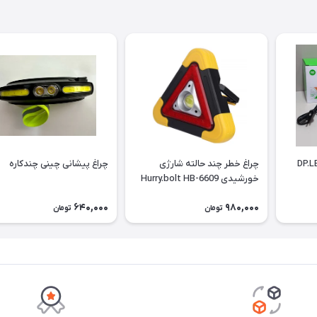
DP.LED Lig
چراغ خطر چند حالته شارژی
چراغ پیشانی چینی چندکاره
خورشیدی Hurry.bolt HB-6609
640,000
980,000
تومان
تومان