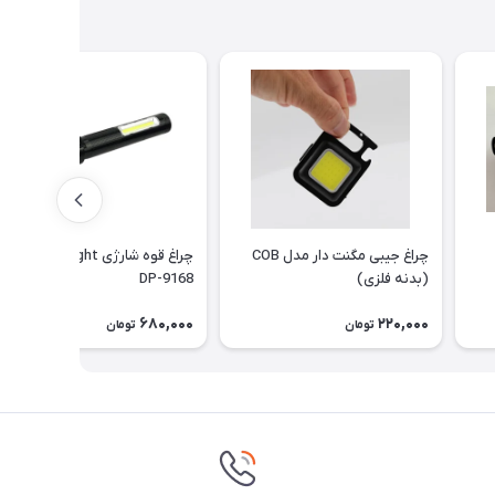
چراغ جیبی مگنت دار مدل COB
چراغ قوه شارژی DP.LED Light
(بدنه فلزی)
DP-9168
680,000
220,000
تومان
تومان