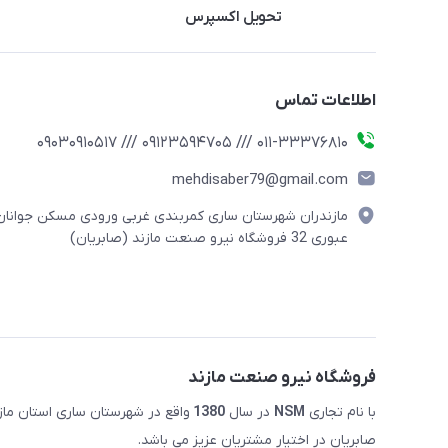
تحویل اکسپرس
اطلاعات تماس
011-33376810 /// 09123594705 /// 09030910517
mehdisaber79@gmail.com
مازندران شهرستان ساری کمربندی غربی ورودی مسکن جوانان
عبوری 32 فروشگاه نیرو صنعت مازند (صابریان)
فروشگاه نیرو صنعت مازند
با نام تجاری
NSM
در سال
1380
صابریان در اختیار مشتریان عزیز می باشد.