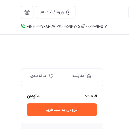
ورود / ثبت‌نام
011-33376810 /// 09123594705 /// 09030910517
مقایسه
علاقه‌مندی
0
قیمت:
تومان
افزودن به سبدخرید