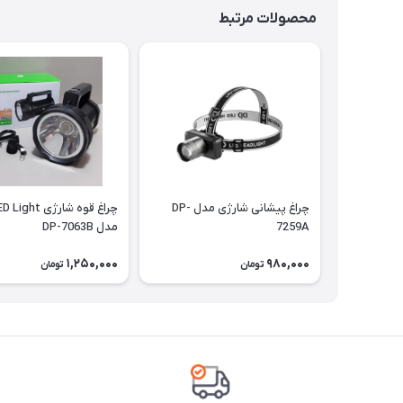
محصولات مرتبط
چراغ پیشانی شارژی مدل DP-
چراغ قوه شارژی ht
7259A
مدل DP-7063B
1,250,000
980,000
تومان
تومان