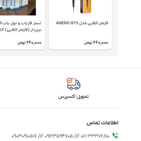
فازمتر القایی مدل ANENG-B15
تستر فازیاب و نول یاب ال
بیزردار (فازمتر القایی) SEFANLY
260,000
660,000
تومان
تومان
تحویل اکسپرس
اطلاعات تماس
011-33376810 /// 09123594705 /// 09030910517