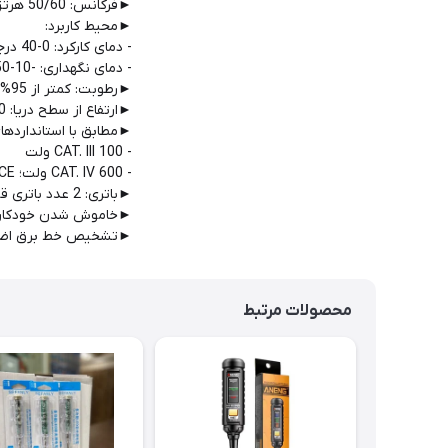
►فرکانس: 50/60 هرتز
►محیط کاربرد:
- دمای کارکرد: 0-40 درجه سانتیگراد
- دمای نگهداری: -10-50 درجه سانتیگراد
►رطوبت: کمتر از 95%
►ارتفاع از سطح دریا: 2000 متر
►مطابق با استانداردهای
- CAT. III 100 ولت
- CAT. IV 600 ولت؛ CE
►باتری: 2 عدد باتری قلمی 1.5 ولتی
►خاموش شدن خودکار
►تشخیص خط برق اضطر
محصولات مرتبط