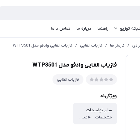
بکه توزیع
راهنما
درباره ما
تماس با ما
رادی
/
فازمتر ها
/
فازیاب القایی
/
فازیاب القایی وادفو مدل WTP3501
فازیاب القایی وادفو مدل WTP3501
فازیاب القایی
ویژگی‌ها
سایر توضیحات
مشخصات: ، ►مدل: WTP3501 ، ►ولتاژ AC: 12 ولت-1000 ولت ، ►فرکانس: 50/60 هرتز ، ►محیط کاربرد: ، - دمای کارکرد: 0-40 درجه سانتیگراد ، - دمای نگهداری: -10-50 درجه سانتیگراد ، ►رطوبت: کمتر از 95% ، ►ارتفاع از سطح دریا: 2000 متر ، ►مطابق با استانداردهای ایمنی: ، - CAT. III 100 ولت ، - CAT. IV 600 ولت؛ CE ، ►باتری: 2 عدد باتری قلمی 1.5 ولتی ، ►خاموش شدن خودکار ، ►تشخیص خط برق اضطراری و خط نول