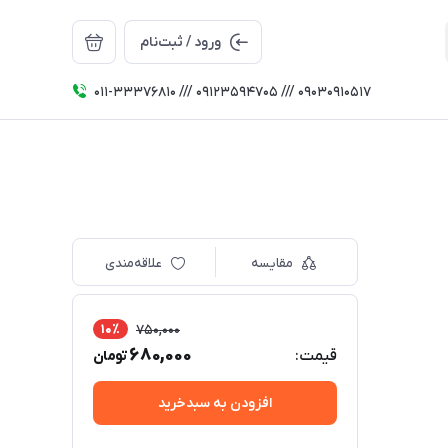
ورود / ثبت‌نام
011-33376810 /// 09123594705 /// 09030910517
مقایسه
علاقه‌مندی
10٪
750,000
680,000
قیمت:
تومان
افزودن به سبدخرید