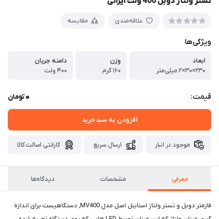
تستر ولتاژ دوبل 400 ولت ایرانی
علاقه‌مندی
مقایسه
ویژگی‌ها
ابعاد
وزن
دامنه جریان
۲۳۰×۳۰×۲ میلی‌متر
۱۶۰ گرم
۴۰۰ ولت
0
قیمت:
تومان
افزودن به سبدخرید
موجود در انبار
ارسال سریع
گارانتی اصالت کالا
معرفی
مشخصات
دیدگاه‌ها
فازمتر دوبل و تستر ولتاژ استاینل اصل مدل MV400, دستگاهیست برای اندازه
گیری میزان ولتاژ که این میزان توسط LED هایی که روی دستگاه تعبیه شده