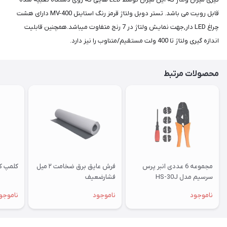
قابل رویت می باشد. تستر دوبل ولتاژ قرمز رنگ استاینل MV-400 دارای هشت
چراغ LED دار,جهت نمایش ولتاژ در 7 رنج متفاوت میباشد.همچنین قابلیت
اندازه گیری ولتاژ تا 400 ولت مستقیم/متناوب را نیز دارد.
محصولات مرتبط
مجموعه 6 عددی انبر پرس
فرش عایق برق ضخامت ۲ میل
کلمپ کا
سرسیم مدل HS-30J
فشارضعیف
ناموجود
ناموجود
ناموجو