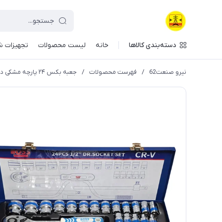
دسته‌بندی کالاها
خانه
لیست محصولات
تجهیزات ش
نیرو صنعت62
/
فهرست محصولات
/
جعبه بکس ۲۴ پارچه مشکی درایو ۱/۲ باس BOSS مدل BS-123