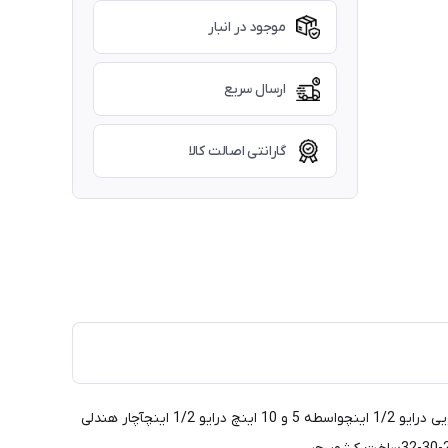
موجود در انبار
ارسال سریع
گارانتی اصالت کالا
ساخته شده از فولاد کروم وانادیومسخت کاری و حرارت داده شدهدارای جعبه فلزی مقاومدرایو 1/2 اینچ 6 پرسطح پولیش شدهدارای دسته کشویی درایو 1/2 اینچواسطه 5 و 10 اینچ درایو 1/2 اینچآچار هندلی