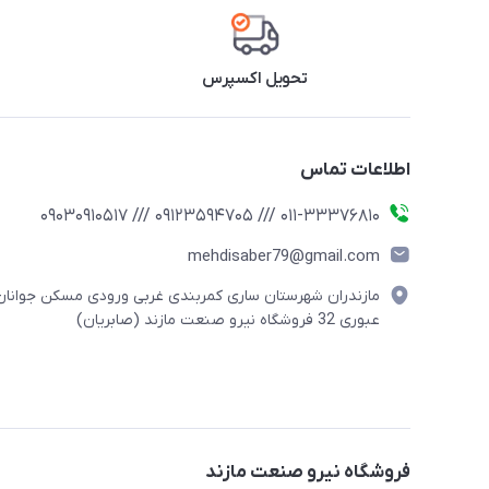
تحویل اکسپرس
اطلاعات تماس
011-33376810 /// 09123594705 /// 09030910517
mehdisaber79@gmail.com
مازندران شهرستان ساری کمربندی غربی ورودی مسکن جوانان
عبوری 32 فروشگاه نیرو صنعت مازند (صابریان)
فروشگاه نیرو صنعت مازند