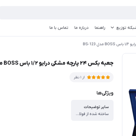
بکه توزیع
راهنما
درباره ما
تماس با ما
جعبه بکس ۲۴ پارچه مشکی درایو ۱/۲ باس BOSS مدل BS-123
از 1 نظر
ویژگی‌ها
سایر توضیحات
ساخته شده از فولاد کروم وانادیوم ، سخت کاری و حرارت داده شده ، دارای جعبه فلزی مقاوم ، درایو 1/2 اینچ 6 پر ، سطح پولیش شده ، دارای دسته کشویی درایو 1/2 اینچ ، واسطه 5 و 10 اینچ درایو 1/2 اینچ ، آچار هندلی درایو 1/2 اینچ ، دسته جغجغه درایو 1/2 اینچ ، دارای جغلغه درایو 1/2 اینچ ، شماره بکس ها : 8-9-10-11-12-13-14-15-16-17-19-20-21-22-24-27-30-32 ، ساخت کشور چین