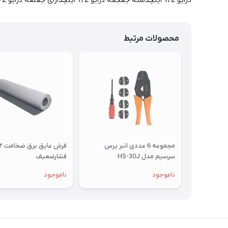
درایو 1/2 اینچدسته جغجغه درایو 1/2 اینچدارای جغلغه درایو 1/2 اینچشماره بکس ها : 8-9-10-11-12-13-14-15-16-17-19-20-21-22-24-27-30-32ساخت کشور چین
محصولات مرتبط
مجموعه 6 عددی انبر پرس
سرسیم مدل HS-30J
فشارضعیف
ناموجود
ناموجود