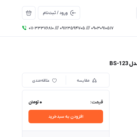
ورود / ثبت‌نام
011-33376810 /// 09123594705 /// 09030910517
مقایسه
علاقه‌مندی
0
قیمت:
تومان
افزودن به سبدخرید