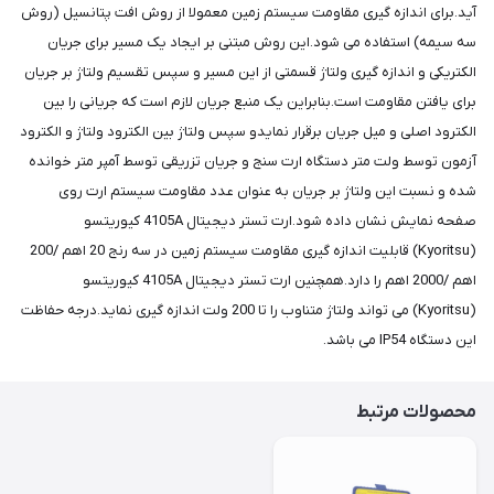
آید.برای اندازه گیری مقاومت سیستم زمین معمولا از روش افت پتانسیل (روش
سه سیمه) استفاده می شود.این روش مبتنی بر ایجاد یک مسیر برای جریان
الکتریکی و اندازه گیری ولتاژ قسمتی از این مسیر و سپس تقسیم ولتاژ بر جریان
برای یافتن مقاومت است.بنابراین یک منبع جریان لازم است که جریانی را بین
الکترود اصلی و میل جریان برقرار نمایدو سپس ولتاژ بین الکترود ولتاژ و الکترود
آزمون توسط ولت متر دستگاه ارت سنج و جریان تزریقی توسط آمپر متر خوانده
شده و نسبت این ولتاژ بر جریان به عنوان عدد مقاومت سیستم ارت روی
صفحه نمایش نشان داده شود.ارت تستر دیجیتال 4105A کیوریتسو
(Kyoritsu) قابلیت اندازه گیری مقاومت سیستم زمین در سه رنج 20 اهم /200
اهم /2000 اهم را دارد.همچنین ارت تستر دیجیتال 4105A کیوریتسو
(Kyoritsu) می تواند ولتاژ متناوب را تا 200 ولت اندازه گیری نماید.درجه حفاظت
این دستگاه IP54 می باشد.
محصولات مرتبط