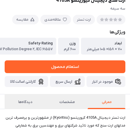
ارت سنج دیجیتال کیوریتسو 4105A
سه سیمه
ارت تستر
علاقه‌مندی
مقایسه
ویژگی‌ها
ابعاد
وزن
Safety-Rating
۷۰ × ۱۵۸× ۱۰۵ میلی‌متر
۶۰۰ گرم
استعلام محصول
موجود در انبار
ارسال سریع
گارانتی اصالت کالا
معرفی
مشخصات
دیدگاه‌ها
ارت تستر دیجیتال 4105A کیوریتسو (Kyoritsu) از مشهورترین و پرمصرف ترین
مدلهای ارت سنج که مورد تائید شرکتهای برق و مهندسین برق به شمارمی