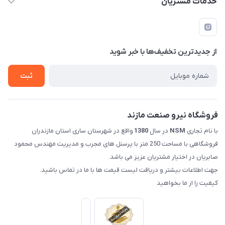
خدمات مشتریان
مازندران شهرستان ساری کمربندی غربی ورودی مسکن جوانان
مجله فروشگاه
قوانین و مقررات
عبوری 32 فروشگاه نیرو صنعت مازند (صابریان)
لیست محصولات
حریم خصوصی
درباره ما
از جدید‌ترین تخفیف‌ها با‌ خبر شوید
راهنما
تماس با ما
ثبت
فروشگاه نیرو صنعت مازند
با نام تجاری
NSM
در سال
1380
واقع در شهرستان ساری استان مازندران
فروشگاهی با مساحت 250 متر با پرسنل های مجرب و مدیریت مهندس محمود
صابریان در اختیار مشتریان عزیز می باشد.
جهت اطلاعات بیشتر و دریافت لیست قیمت ها با ما در تماس باشید.
کیفیت را از ما بخواهید