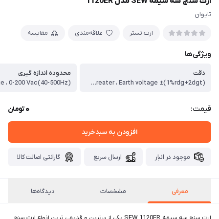
ارت سنج سه سیمه SEW مدل 1120ER
تایوان
ارت تستر
علاقه‌مندی
مقایسه
ویژگی‌ها
دقت
محدوده اندازه گیری
Earth resistance ±(2%rdg+2dgt) ، or ±0.1Ω, which is greater ، Earth voltage ±(1%rdg+2dgt)
0
قیمت:
تومان
افزودن به سبدخرید
موجود در انبار
ارسال سریع
گارانتی اصالت کالا
معرفی
مشخصات
دیدگاه‌ها
ارت سنج سه سیمه SEW 1120ER یکی از برترین و قدیمی ترین انواع ارت سنج