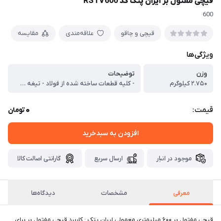
قیچی مفتول بر ایران پتک کد RSTV600
600
قیچی و چاقو
علاقه‌مندی
مقایسه
ویژگی‌ها
وزن
توضیحات
۲.۷۵۰ کیلوگرم
- کلیه قطعات ساخته شده از فولاد - تیغه و اهرم ساخته شده به روش آهنگری (فورج) - فاصله دهانه و تیغه ها قابل تنظیم هستند - کلیه قطعات قابل تعویض هستند - قرار گیری لبه برنده تیغه ها خارج از مرکز ضخامتی - ایجاد کمترین تغییر فرم در سطح برش - تولید شده مطابق با استاندرد ۹۲۲۵ ملی ایران
0
قیمت:
تومان
افزودن به سبدخرید
موجود در انبار
ارسال سریع
گارانتی اصالت کالا
معرفی
مشخصات
دیدگاه‌ها
قیچی مفتول بر ۶۰۰ میلیمتری معمولی ایران پتک : کاربرد قیچی مفتول بر برای