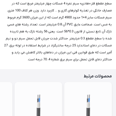
سطح مقطع فلز «هادی» سیم نمره 4 مسکات چهار میلیمتر مربع است که در
مصارف خانگی در تغذیه کولرهای گازی و ... کاربرد دارد. وزن هر کلاف 100 متری
سیم مسکات سایز 4×1 حدود 4900 گرم است که از این میزان 3600 گرم مربوط
به مس است. ضخامت عایق PVC آن 0.8 میلیمتر است. تعداد رشته های مسی
نازک آن تابع نسبتی از قانون 0.3*56 است. یعنی 56 رشته نازک به هم تابیده
شده با سطح مقطع 0.3 میلیمتر. حداکثر شدت جریان قابل تحمل سیم دو و نیم
مسکات در دمای استاندارد 25 درجه سانتیگراد در شرایط استفاده در لوله برق، 27
آمپر است که طبق قوانین فنی این میزان در دماهای بالاتر کاهش می یابد و
حداکثر دمای قابل تحمل برای سیم برق شماره 4، 70 درجه است.
محصولات مرتبط