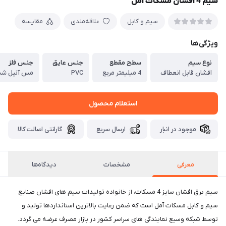
سیم 4 افشان مسکات آمل
سیم و کابل
علاقه‌مندی
مقایسه
ویژگی‌ها
نوع سیم
سطح مقطع
جنس عایق
جنس فلز
افشان قابل انعطاف
4 میلیمتر مربع
PVC
مس آنیل شده ب
استعلام محصول
موجود در انبار
ارسال سریع
گارانتی اصالت کالا
معرفی
مشخصات
دیدگاه‌ها
سیم برق افشان سایز 4 مسکات، از خانواده تولیدات سیم های افشان صنایع
سیم و کابل مسکات آمل است که ضمن رعایت بالاترین استانداردها تولید و
توسط شبکه وسیع نمایندگی های سراسر کشور در بازار مصرف عرضه می گردد.