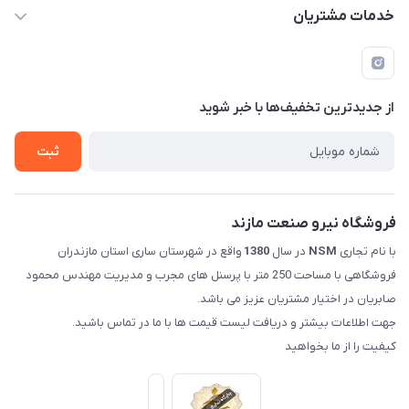
mehdisaber79@gmail.com
حساب کاربری
خدمات مشتریان
مازندران شهرستان ساری کمربندی غربی ورودی مسکن جوانان
مجله فروشگاه
قوانین و مقررات
عبوری 32 فروشگاه نیرو صنعت مازند (صابریان)
لیست محصولات
حریم خصوصی
درباره ما
از جدید‌ترین تخفیف‌ها با‌ خبر شوید
راهنما
تماس با ما
ثبت
فروشگاه نیرو صنعت مازند
با نام تجاری
NSM
در سال
1380
واقع در شهرستان ساری استان مازندران
فروشگاهی با مساحت 250 متر با پرسنل های مجرب و مدیریت مهندس محمود
صابریان در اختیار مشتریان عزیز می باشد.
جهت اطلاعات بیشتر و دریافت لیست قیمت ها با ما در تماس باشید.
کیفیت را از ما بخواهید