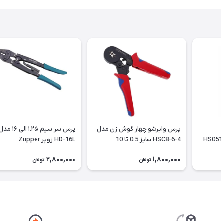
پرس وایرشو چهار گوش زن مدل
پرس سر سیم ۱.۲۵ الی ۱۶ م
HSC8-6-4 سایز 0.5 تا 10
HD-16L زوپر Zupper
2,800,000
1,800,000
تومان
تومان