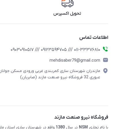
تحویل اکسپرس
اطلاعات تماس
011-33376810 /// 09123594705 /// 09030910517
mehdisaber79@gmail.com
مازندران شهرستان ساری کمربندی غربی ورودی مسکن جوانان
عبوری 32 فروشگاه نیرو صنعت مازند (صابریان)
فروشگاه نیرو صنعت مازند
با نام تجاری
NSM
در سال
1380