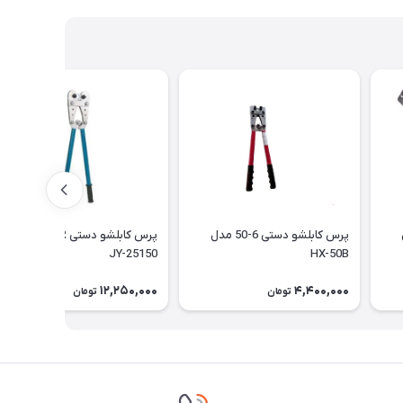
دل
پرس کابلشو دستی 6-50 مدل
پرس کابلشو دستی ZUPPER مد
JY-25150
HX-50B
12,250,000
4,400,000
تومان
تومان