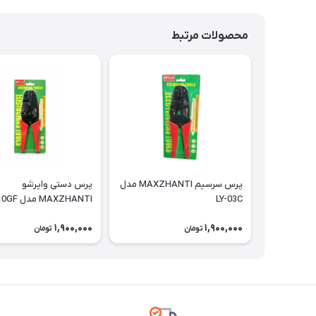
محصولات مرتبط
پرس سرسیم MAXZHANTI مدل
پرس دستی وایرشو
LY-03C
MAXZHANTI مدل HS0510GF
1,900,000
1,900,000
تومان
تومان