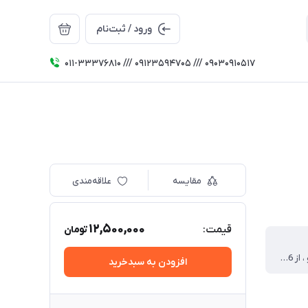
ورود / ثبت‌نام
011-33376810 /// 09123594705 /// 09030910517
مقایسه
علاقه‌مندی
12,500,000
قیمت:
تومان
پرس کابلشو ، از 16 تا 300
افزودن به سبدخرید