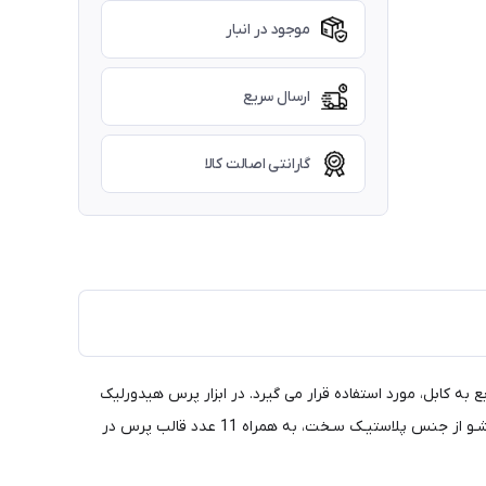
موجود در انبار
ارسال سریع
گارانتی اصالت کالا
رب HTT مدل HP-300 جهت نصب اتصالات کابلشو /رابط مسی از سایز (سطح مقطع) 16 الی 300 میلیمتر مربع به کابل، مورد استفاده قرار می گیرد. در ابزار پرس هیدورلیک
کابلشو، از روغن جهت انتقال نیروی مکانیکی دست اپراتور به اجزاء متحرک ابزار (مانند شفت و پیستون) اسـتفاده می گردد. ابزار در جعبه ای قفل شـو از جنس پلاستیـک سـخت، به همراه 11 عدد قالب پرس در