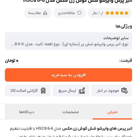
انبر پرس وایرشو شش گوش زن مکس مدل HSC8 6-6
علاقه‌مندی
مقایسه
از 1 نظر
ویژگی‌ها
سایر توضیحات
نوع: انبر پرس وایرشو شش پر (ستاره ای) ، نوع لقمه: ثابت ، مدل: HSC8 6-6 ، برند: MAXzhanti ، سایز: ۰.5 تا ۶ میلیمتر مربع ، جنس بدنه: فولاد ضد زنگ ، طول: ۱۷۵ میلیمتر ، ساخت کشور چین
0
قیمت:
تومان
افزودن به سبدخرید
موجود در انبار
ارسال سریع
گارانتی اصالت کالا
معرفی
مشخصات
دیدگاه‌ها
انبر پرس های وایرشو شش گوش زن مکس
مدل HSC8 6-6 با قابلیت تنظیم
خودکار برای پرس انواع وایرشو از سایز ۰.۵ تا ۶ میلیمتر مربع، دارای طراحی