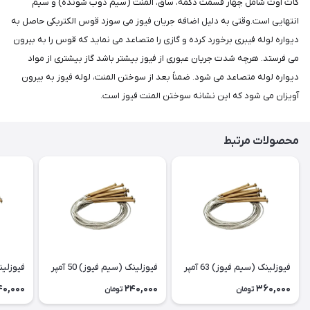
کات اوت شامل چهار قسمت دکمه، ساق، المنت (سیم ذوب شونده) و سیم
انتهایی است.وقتی به دلیل اضافه جریان فیوز می سوزد قوس الکتریکی حاصل به
دیواره لوله فیبری برخورد کرده و گازی را متصاعد می نماید که قوس را به بیرون
می فرستد. هرچه شدت جریان عبوری از فیوز بیشتر باشد گاز بیشتری از مواد
دیواره لوله متصاعد می شود. ضمناً بعد از سوختن المنت، لوله فیوز به بیرون
آویزان می شود که این نشانه سوختن المنت فیوز است.
محصولات مرتبط
فیوزلینک (سیم فیوز) 63 آمپر
فیوزلینک (سیم فیوز) 50 آمپر
فیوزلینک 
40,000
240,000
360,000
تومان
تومان