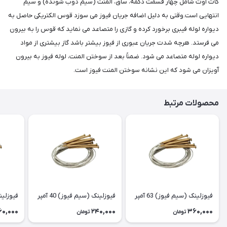
کات اوت شامل چهار قسمت دکمه، ساق، المنت (سیم ذوب شونده) و سیم
انتهایی است.وقتی به دلیل اضافه جریان فیوز می سوزد قوس الکتریکی حاصل به
دیواره لوله فیبری برخورد کرده و گازی را متصاعد می نماید که قوس را به بیرون
می فرستد. هرچه شدت جریان عبوری از فیوز بیشتر باشد گاز بیشتری از مواد
دیواره لوله متصاعد می شود. ضمناً بعد از سوختن المنت، لوله فیوز به بیرون
آویزان می شود که این نشانه سوختن المنت فیوز است.
محصولات مرتبط
فیوزلینک (سیم فیوز) 63 آمپر
فیوزلینک (سیم فیوز) 40 آمپر
فیوزلینک 
60,000
240,000
360,000
تومان
تومان