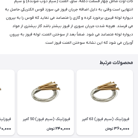
کات اوت شامل چهار قسمت دکمه، ساق، المنت (سیم ذوب شونده) و سیم
انتهایی است.وقتی به دلیل اضافه جریان فیوز می سوزد قوس الکتریکی حاصل به
دیواره لوله فیبری برخورد کرده و گازی را متصاعد می نماید که قوس را به بیرون
می فرستد. هرچه شدت جریان عبوری از فیوز بیشتر باشد گاز بیشتری از مواد
دیواره لوله متصاعد می شود. ضمناً بعد از سوختن المنت، لوله فیوز به بیرون
آویزان می شود که این نشانه سوختن المنت فیوز است.
محصولات مرتبط
فیوزلینک (سیم فیوز) 63 آمپر
فیوزلینک (سیم فیوز) 50 آمپر
فیوزلینک 
60,000
240,000
360,000
تومان
تومان