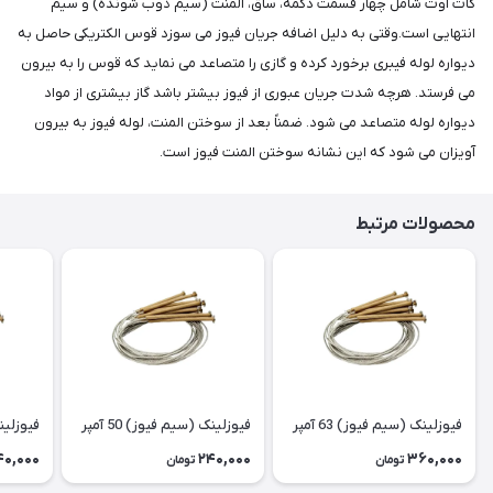
کات اوت شامل چهار قسمت دکمه، ساق، المنت (سیم ذوب شونده) و سیم
انتهایی است.وقتی به دلیل اضافه جریان فیوز می سوزد قوس الکتریکی حاصل به
دیواره لوله فیبری برخورد کرده و گازی را متصاعد می نماید که قوس را به بیرون
می فرستد. هرچه شدت جریان عبوری از فیوز بیشتر باشد گاز بیشتری از مواد
دیواره لوله متصاعد می شود. ضمناً بعد از سوختن المنت، لوله فیوز به بیرون
آویزان می شود که این نشانه سوختن المنت فیوز است.
محصولات مرتبط
فیوزلینک (سیم فیوز) 63 آمپر
فیوزلینک (سیم فیوز) 50 آمپر
فیوزلینک 
40,000
240,000
360,000
تومان
تومان