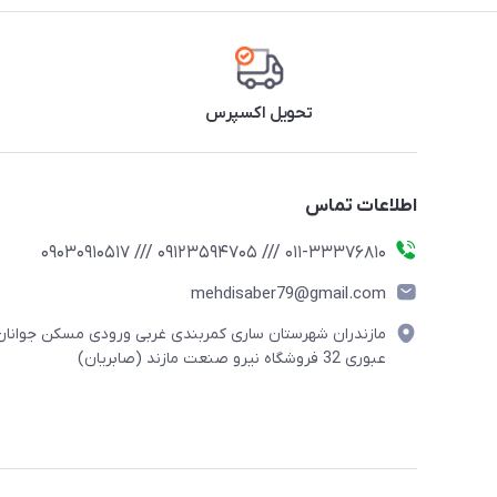
تحویل اکسپرس
اطلاعات تماس
011-33376810 /// 09123594705 /// 09030910517
mehdisaber79@gmail.com
مازندران شهرستان ساری کمربندی غربی ورودی مسکن جوانان
عبوری 32 فروشگاه نیرو صنعت مازند (صابریان)