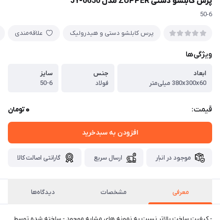
پرس کابلشو دستی ZUPPER مدل JY-0650
50-6
پرس کابلشو دستی و هیدرولیک
علاقه‌مندی
ویژگی‌ها
ابعاد
جنس
سایز
380x300x60 میلی‌متر
فولاد
50-6
0
قیمت:
تومان
افزودن به سبدخرید
موجود در انبار
ارسال سریع
گارانتی اصالت کالا
معرفی
مشخصات
دیدگاه‌ها
- کیفیت ساخت بالاتر نسبت به نمونه های مشابه موجود - ساخته شده توسط