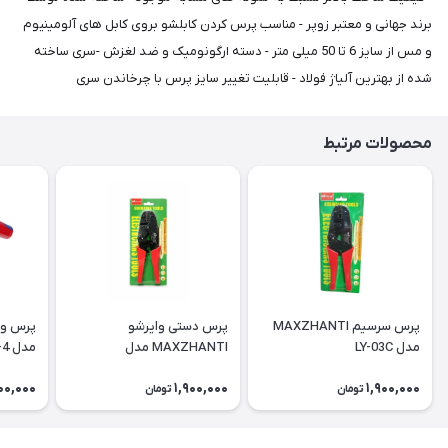
برند جهانی و معتبر زوپر - مناسب پرس کردن کابلشو بروی کابل های آلومینیوم
و مس از سایز 6 تا 50 میلی متر - دسته ارگونومیک و ضد لغزش -سری ساخته
شده از بهترین آلیاژ فولاد - قابلیت تغییر سایز پرس با چرخاندن سری
محصولات مرتبط
پرس سرسیم MAXZHANTI
پرس دستی وایرشو
پرس وا
مدل LY-03C
MAXZHANTI مدل
مدل HSC8-6-4 سایز 0.5 تا 10
HS0510GF
00,000
1,900,000
1,900,000
تومان
تومان